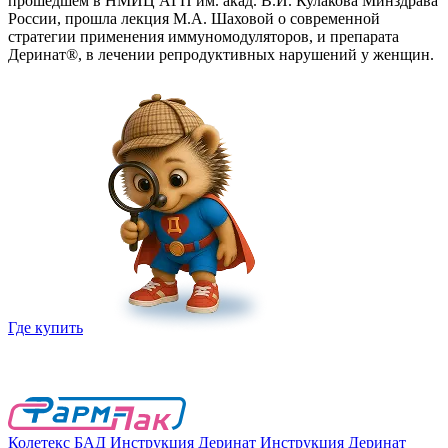
прошедшем в НМИЦ АГП им. акад. В.И. Кулакова Минздрава
России, прошла лекция М.А. Шаховой о современной
стратегии применения иммуномодуляторов, и препарата
Деринат®, в лечении репродуктивных нарушений у женщин.
Где купить
Колетекс
БАД
Инструкция Деринат
Инструкция Деринат