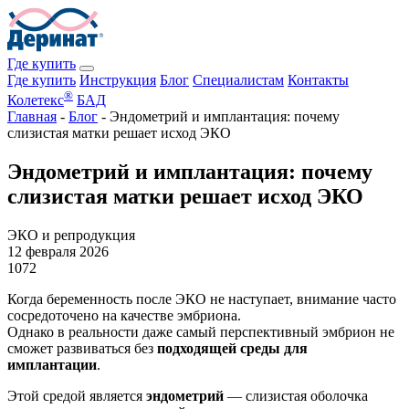
Где купить
Где купить
Инструкция
Блог
Специалистам
Контакты
®
Колетекс
БАД
Главная
-
Блог
-
Эндометрий и имплантация: почему
слизистая матки решает исход ЭКО
Эндометрий и имплантация: почему
слизистая матки решает исход ЭКО
ЭКО и репродукция
12 февраля 2026
1072
Когда беременность после ЭКО не наступает, внимание часто
сосредоточено на качестве эмбриона.
Однако в реальности даже самый перспективный эмбрион не
сможет развиваться без
подходящей среды для
имплантации
.
Этой средой является
эндометрий
— слизистая оболочка