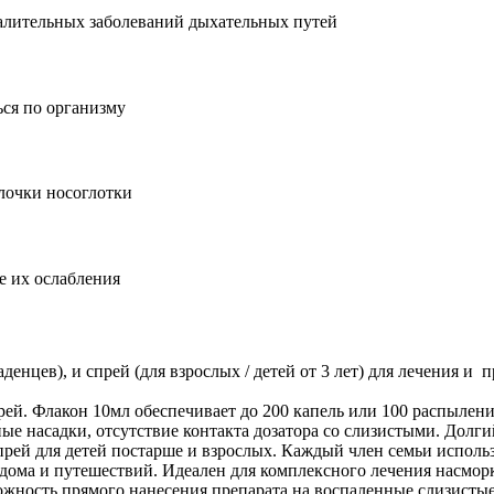
лительных заболеваний дыхательных путей
ься по организму
лочки носоглотки
е их ослабления
денцев), и спрей (для взрослых / детей от 3 лет) для лечения 
рей. Флакон 10мл обеспечивает до 200 капель или 100 распылен
ые насадки, отсутствие контакта дозатора со слизистыми. Долгий
рей для детей постарше и взрослых. Каждый член семьи исполь
дома и путешествий. Идеален для комплексного лечения насморка
жность прямого нанесения препарата на воспаленные слизистые