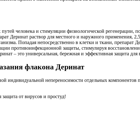
 путей человека и стимуляции физиологической регенерации, 
арат Деринат раствор для местного и наружного применения, 2,
изма. Попадая непосредственно в клетки и ткани, препарат Дер
вации противоинфекционной защиты, стимулируя восстановление
инат – это универсальная, бережная и эффективная защита для 
азания флакона Деринат
ой индивидуальной непереносимости отдельных компонентов пр
я защита от вирусов и простуд!