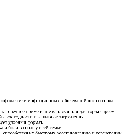
и профилактики инфекционных заболеваний носа и горла.
ий. Точечное применение каплями или для горла спреем.
 срок годности и защита от загрязнения.
зует удобный формат.
 и боли в горле у всей семьи.
, способствуя их быстрому восстановлению и регенерации.