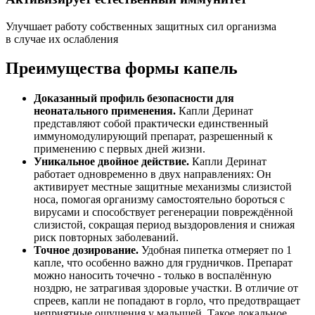
Улучшает работу собственных защитных сил организма
в случае их ослабления
Преимущества формы капель
Доказанный профиль безопасности для
неонатального применения.
Капли Деринат
представляют собой практически единственный
иммуномодулирующий препарат, разрешенный к
применению с первых дней жизни.
Уникальное двойное действие.
Капли Деринат
работает одновременно в двух направлениях: Он
активирует местные защитные механизмы слизистой
носа, помогая организму самостоятельно бороться с
вирусами и способствует регенерации повреждённой
слизистой, сокращая период выздоровления и снижая
риск повторных заболеваний.
Точное дозирование.
Удобная пипетка отмеряет по 1
капле, что особенно важно для грудничков. Препарат
можно наносить точечно - только в воспалённую
ноздрю, не затрагивая здоровые участки. В отличие от
спреев, капли не попадают в горло, что предотвращает
неприятные ощущения у малышей. Такое локальное