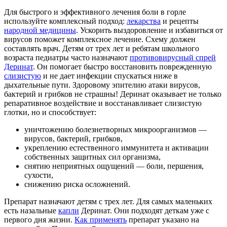
Для быстрого и эффективного лечения боли в горле
используйте комплексный подход:
лекарства
и рецепты
народной медицины
. Ускорить выздоровление и избавиться от
вирусов поможет комплексное лечение. Схему должен
составлять врач. Детям от трех лет и ребятам школьного
возраста педиатры часто назначают
противовирусный спрей
Деринат
. Он помогает быстро восстановить поврежденную
слизистую
и не дает инфекции спускаться ниже в
дыхательные пути. Здоровому эпителию атаки вирусов,
бактерий и грибков не страшны! Деринат оказывает не только
репаративное воздействие и восстанавливает слизистую
глотки, но и способствует:
уничтожению болезнетворных микроорганизмов —
вирусов, бактерий, грибков,
укреплению естественного иммунитета и активации
собственных защитных сил организма,
снятию неприятных ощущений — боли, першения,
сухости,
снижению риска осложнений.
Препарат назначают детям с трех лет. Для самых маленьких
есть назальные
капли
Деринат. Они подходят деткам уже с
первого дня жизни.
Как применять
препарат указано на