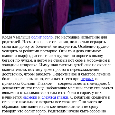
Когда у малыша
болит горло
, это настоящее испытание для
родителей. Несмотря на все старания, полностью оградить
сына или дочку от болезней не получится. Особенно трудно
уследить за ребятами постарше. Они то и дело снимают
шапки и шарфы, расстегивают куртки по дороге в школу,
бегают по лужам, а летом не отказывают себе в мороженом и
холодной газировке. Иммунная система детей еще не окрепла
окончательно, поэтому даже простого переохлаждения
достаточно, чтобы заболеть. Эффективное и быстрое лечение
боли в горле возможно, если начать его при
первых
же
признаках болезни. Главное — вовремя заметить неладное. С
дошколятами это проще: заболевшие малыши сразу становятся
вялыми и отказываются от еды из-за боли в горле, у них
начинается
насморк
и
слезятся глазки
. С ребятами среднего и
старшего школьного возраста все сложнее. Они часто не
обращают внимание на легкое недомогание и не сразу
говорят, что болит горло. Родителям нужно быть особенно