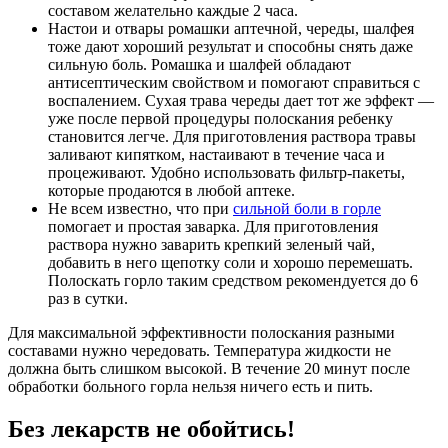
составом желательно каждые 2 часа.
Настои и отвары ромашки аптечной, череды, шалфея
тоже дают хороший результат и способны снять даже
сильную боль. Ромашка и шалфей обладают
антисептическим свойством и помогают справиться с
воспалением. Сухая трава череды дает тот же эффект —
уже после первой процедуры полоскания ребенку
становится легче. Для приготовления раствора травы
заливают кипятком, настаивают в течение часа и
процеживают. Удобно использовать фильтр-пакеты,
которые продаются в любой аптеке.
Не всем известно, что при
сильной боли в горле
помогает и простая заварка. Для приготовления
раствора нужно заварить крепкий зеленый чай,
добавить в него щепотку соли и хорошо перемешать.
Полоскать горло таким средством рекомендуется до 6
раз в сутки.
Для максимальной эффективности полоскания разными
составами нужно чередовать. Температура жидкости не
должна быть слишком высокой. В течение 20 минут после
обработки больного горла нельзя ничего есть и пить.
Без лекарств не обойтись!