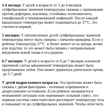
3-4 месяца:
У детей в возрасте от 3 до 4 месяцев
субфебрильные значения температуры связаны с прививками
против дифтерии, коклюша, столбняка, полиомиелита,
гемофильной и пневмококковой инфекций. После каждой
вакцинации температура может подниматься до 37°C, это
считается нормой.
5 месяцев:
У пятимесячных детей субфебрильные значения
температуры могут быть связаны с началом прикорма. Если у
ребенка температура 37°C и болит живот из-за запора, колик
или вздутия, то это может быть связано с неправильным
введением новой пищи в его рацион.
6-7 месяцев:
У детей в возрасте от 6 до 7 месяцев основной
причиной слегка завышенной температуры может быть
прорезывание зубов. Она может держаться длительное время,
до 5-7 дней.
У детей подросткового возраста:
Эта проблема может быть
связана с двумя факторами - половым созреванием и
депрессивным состоянием. Если ребенок оказывается в
незнакомой ситуации или переживает сильный стресс, его
нервная система самостоятельно регулирует температуру тела
и повышает ее до субфебрильных значений. Чтобы облегчить