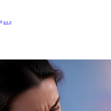
®
БАД