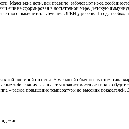
сти. Маленькие дети, как правило, заболевают из-за особенно
енный еще не сформирован в достаточной мере. Детскую иммунну
ственного иммунитета. Лечение ОРВИ у ребенка 1 года необход
ся в той или иной степени. У малышей обычно симптоматика выр
ечение заболевания различается в зависимости от типа возбудит
иппа – резкое повышение температуры до высоких показателей
эпидемии.