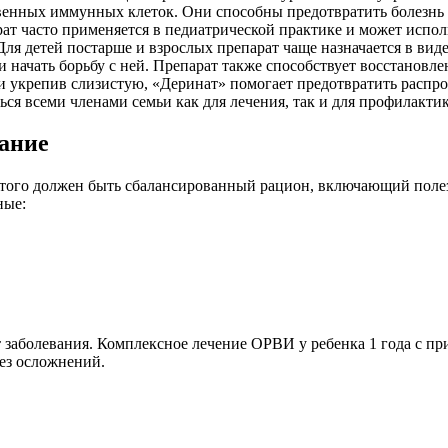
венных иммунных клеток. Они способны предотвратить болезнь и
рат часто применяется в педиатрической практике и может испол
Для детей постарше и взрослых препарат чаще назначается в ви
 начать борьбу с ней. Препарат также способствует восстановле
и укрепив слизистую, «Деринат» помогает предотвратить распро
ься всеми членами семьи как для лечения, так и для профилакт
вание
 этого должен быть сбалансированный рацион, включающий пол
ные:
 заболевания. Комплексное лечение ОРВИ у ребенка 1 года с п
ез осложнений.