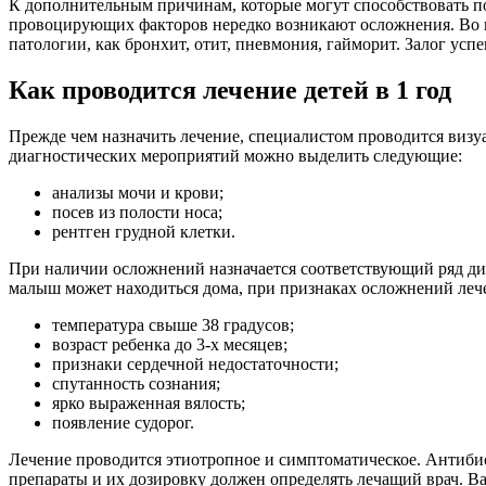
К дополнительным причинам, которые могут способствовать п
провоцирующих факторов нередко возникают осложнения. Во в
патологии, как бронхит, отит, пневмония, гайморит. Залог усп
Как проводится лечение детей в 1 год
Прежде чем назначить лечение, специалистом проводится визуа
диагностических мероприятий можно выделить следующие:
анализы мочи и крови;
посев из полости носа;
рентген грудной клетки.
При наличии осложнений назначается соответствующий ряд ди
малыш может находиться дома, при признаках осложнений лече
температура свыше 38 градусов;
возраст ребенка до 3-х месяцев;
признаки сердечной недостаточности;
спутанность сознания;
ярко выраженная вялость;
появление судорог.
Лечение проводится этиотропное и симптоматическое. Антиб
препараты и их дозировку должен определять лечащий врач. В