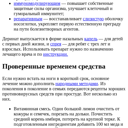
иммуномодулирующим
— повышает собственные
защитные силы организма, улучшает клеточный и
гуморальный иммунитет;
репаративным
— восстанавливает
слизистую
оболочку
носоглотки, укрепляет первую естественную преграду
на пути болезнетворных агентов.
Деринат выпускается в форме назальных
капель
— для детей
с первых дней жизни, и
спрея
— для ребят с трех лет и
взрослых. Использовать препарат нужно по назначению
лечащего врача и по
инструкции.
Проверенные временем средства
Если нужно встать на ноги в короткий срок, основное
лечение можно дополнить
народными методами
. Из
поколения в поколение в семьях передаются рецепты хороших
противовирусных средств при простуде. Вот несколько из
них.
Витаминная смесь. Один большой лимон очистить от
кожуры и семечек, порезать на дольки. Почистить
средний корень имбиря, потереть на крупной терке. К
подготовленным ингредиентам добавить 100 мл меда и