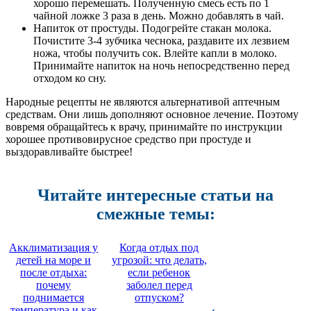
хорошо перемешать. Полученную смесь есть по 1
чайной ложке 3 раза в день. Можно добавлять в чай.
Напиток от простуды. Подогрейте стакан молока.
Почистите 3-4 зубчика чеснока, раздавите их лезвием
ножа, чтобы получить сок. Влейте капли в молоко.
Принимайте напиток на ночь непосредственно перед
отходом ко сну.
Народные рецепты не являются альтернативой аптечным
средствам. Они лишь дополняют основное лечение. Поэтому
вовремя обращайтесь к врачу, принимайте по инструкции
хорошее противовирусное средство при простуде и
выздоравливайте быстрее!
Читайте интересные статьи на
смежные темы:
Акклиматизация у
Когда отдых под
детей на море и
угрозой: что делать,
после отдыха:
если ребенок
почему
заболел перед
поднимается
отпуском?
температура и как