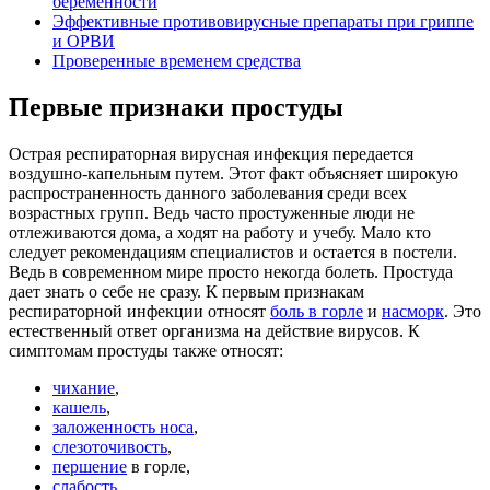
беременности
Эффективные противовирусные препараты при гриппе
и ОРВИ
Проверенные временем средства
Первые признаки простуды
Острая респираторная вирусная инфекция передается
воздушно-капельным путем. Этот факт объясняет широкую
распространенность данного заболевания среди всех
возрастных групп. Ведь часто простуженные люди не
отлеживаются дома, а ходят на работу и учебу. Мало кто
следует рекомендациям специалистов и остается в постели.
Ведь в современном мире просто некогда болеть. Простуда
дает знать о себе не сразу. К первым признакам
респираторной инфекции относят
боль в горле
и
насморк
. Это
естественный ответ организма на действие вирусов. К
симптомам простуды также относят:
чихание
,
кашель
,
заложенность носа
,
слезоточивость
,
першение
в горле,
слабость
,