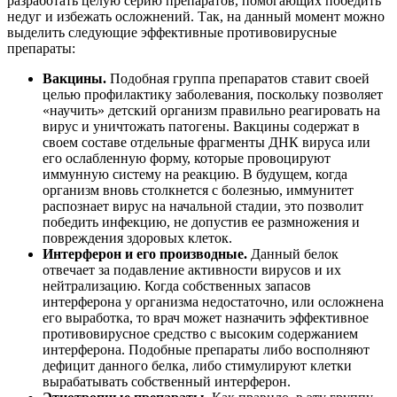
разработать целую серию препаратов, помогающих победить
недуг и избежать осложнений. Так, на данный момент можно
выделить следующие эффективные противовирусные
препараты:
Вакцины.
Подобная группа препаратов ставит своей
целью профилактику заболевания, поскольку позволяет
«научить» детский организм правильно реагировать на
вирус и уничтожать патогены. Вакцины содержат в
своем составе отдельные фрагменты ДНК вируса или
его ослабленную форму, которые провоцируют
иммунную систему на реакцию. В будущем, когда
организм вновь столкнется с болезнью, иммунитет
распознает вирус на начальной стадии, это позволит
победить инфекцию, не допустив ее размножения и
повреждения здоровых клеток.
Интерферон и его производные.
Данный белок
отвечает за подавление активности вирусов и их
нейтрализацию. Когда собственных запасов
интерферона у организма недостаточно, или осложнена
его выработка, то врач может назначить эффективное
противовирусное средство с высоким содержанием
интерферона. Подобные препараты либо восполняют
дефицит данного белка, либо стимулируют клетки
вырабатывать собственный интерферон.