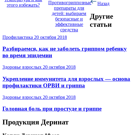
Противогриппозные
Назад
этого избежать?
препараты для
детей: выбираем
Другие
безопасные и
статьи
эффективные
средства
Профилактика
20 октября 2018
Разбираемся, как не заболеть гриппом ребенку
во время эпидемии
Здоровье взрослых
20 октября 2018
Укрепление иммунитета для взрослых — основа
профилактики ОРВИ и гриппа
Здоровье взрослых
20 октября 2018
Головная боль при простуде и гриппе
Продукция Деринат