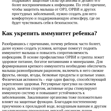
подрывают защитные силы организма и делают его
более восприимчивым к инфекциям. По этой причине,
чтобы защитить малыша от ОРЗ, ОРВИ и других
простудных заболеваний, нужно создать для него
комфортную и поддерживающую атмосферу, где он
будет чувствовать себя в безопасности.
Как укрепить иммунитет ребенка?
Разобравшись с причинами, почему ребенок часто болеет,
далее нужно создать условия, которые помогут поднять
иммунитет малыша и повысить сопротивляемость
инфекциям. В основе профилактики ОРВИ и гриппа лежит
здоровое питание, богатое витаминами и минералами. Для
формирования крепкого иммунитета необходимо обеспечить
малыша разнообразным рационом, включить в него свежие
фрукты, овощи, ягоды, белковые продукты и цельные злаки.
Физическая активность – еще один фактор, способствующий
укреплению здоровья. Регулярные прогулки на свежем
воздухе, занятия спортом, активные игры стимулируют
иммунную систему и повышают устойчивость к
заболеваниям. Закаливание организма тоже положительно
влияет на защитные функции. Благодаря постепенному
приучению к прохладной воде, воздушным ваннам и другим
закаливающим процедурам детский организм лучше