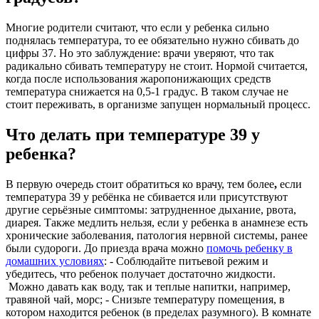
Многие родители считают, что если у ребенка сильно
поднялась температура, то ее обязательно нужно сбивать до
цифры 37. Но это заблуждение: врачи уверяют, что так
радикально сбивать температуру не стоит. Нормой считается,
когда после использования жаропонижающих средств
температура снижается на 0,5-1 градус. В таком случае не
стоит переживать, в организме запущен нормальный процесс.
Что делать при температуре 39 у
ребенка
?
В первую очередь стоит обратиться ко врачу, тем более
,
если
температура 39 у ребёнка не сбивается или присутствуют
другие серьёзные симптомы: затрудненное дыхание, рвота,
диарея. Также медлить нельзя, если у ребенка в анамнезе есть
хронические заболевания, патология нервной системы, ранее
были судороги. До приезда врача можно
помочь ребенку в
домашних условиях
: - Соблюдайте питьевой режим и
убедитесь, что ребенок получает достаточно жидкости.
Можно давать как воду, так и теплые напитки, например,
травяной чай, морс; - Снизьте температуру помещения, в
котором находится ребенок (в пределах разумного). В комнате