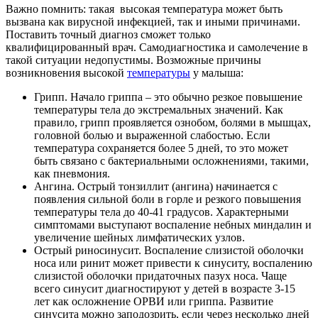
Важно помнить: такая высокая температура может быть
вызвана как вирусной инфекцией, так и иными причинами.
Поставить точный диагноз сможет только
квалифицированный врач. Самодиагностика и самолечение в
такой ситуации недопустимы. Возможные причины
возникновения высокой
температуры
у малыша:
Грипп. Начало гриппа – это обычно резкое повышение
температуры тела до экстремальных значений. Как
правило, грипп проявляется ознобом, болями в мышцах,
головной болью и выраженной слабостью. Если
температура сохраняется более 5 дней, то это может
быть связано с бактериальными осложнениями, такими,
как пневмония.
Ангина. Острый тонзиллит (ангина) начинается с
появления сильной боли в горле и резкого повышения
температуры тела до 40-41 градусов. Характерными
симптомами выступают воспаление небных миндалин и
увеличение шейных лимфатических узлов.
Острый риносинусит. Воспаление слизистой оболочки
носа или ринит может привести к синуситу, воспалению
слизистой оболочки придаточных пазух носа. Чаще
всего синусит диагностируют у детей в возрасте 3-15
лет как осложнение ОРВИ или гриппа. Развитие
синусита можно заподозрить, если через несколько дней