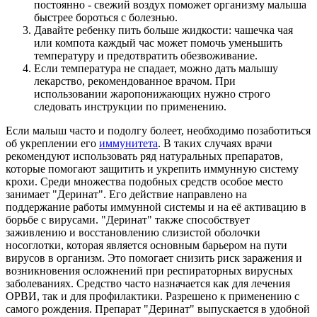
постоянно - свежий воздух поможет организму малыша
быстрее бороться с болезнью.
Давайте ребенку пить больше жидкости: чашечка чая
или компота каждый час может помочь уменьшить
температуру и предотвратить обезвоживание.
Если температура не спадает, можно дать малышу
лекарство, рекомендованное врачом. При
использовании жаропонижающих нужно строго
следовать инструкции по применению.
Если малыш часто и подолгу болеет, необходимо позаботиться
об укреплении его
иммунитета
. В таких случаях врачи
рекомендуют использовать ряд натуральных препаратов,
которые помогают защитить и укрепить иммунную систему
крохи. Среди множества подобных средств особое место
занимает "Деринат". Его действие направлено на
поддержание работы иммунной системы и на её активацию в
борьбе с вирусами. "Деринат" также способствует
заживлению и восстановлению слизистой оболочки
носоглотки, которая является основным барьером на пути
вирусов в организм. Это помогает снизить риск заражения и
возникновения осложнений при респираторных вирусных
заболеваниях. Средство часто назначается как для лечения
ОРВИ, так и для профилактики. Разрешено к применению с
самого рождения. Препарат "Деринат" выпускается в удобной