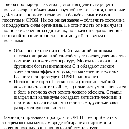
Говоря про народные методы, стоит выделить те рецепты,
польза которых объяснима с научной точки зрения, и которые
действительно могут помогать в борьбе с симптомами
простуды и ОРВИ. Их основная задача – облегчить состояние
и поддержать силы организма. Не стоит ждать от них чуда и
полного излечения за один день, но в качестве дополнения к
основной терапии простуды они могут быть весьма
полезными.
Обильное теплое питье. Чай с малиной, липовым
цветом или ромашкой способствует потоотделению, что
помогает снижать температуру. Морсы из клюквы и
брусники богаты витамином C и обладают легким
мочегонным эффектом, ускоряя выведение токсинов.
Главное при простуде и ОРВИ– много пить.
Полоскание горла. Раствор соли (половина чайной
ложки на стакан теплой воды) помогает уменьшить отек
и боль в горле за счет осмотического эффекта. Отвары
шалфея или календулы обладают антисептическими и
противовоспалительными свойствами, успокаивают
раздраженную слизистую.
Важно при признаках простуды и ОРВИ – не прибегать к
экстремальным методам вроде обтирания спиртом или
горячих ножных ванн при высокой температуре.