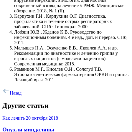
вирусные инфекции: этиология, диагностика,
современный взгляд на лечение // РМЖ. Медицинское
обозрение. 2018, № 1 (II).
Карпухин Г.И., Карпухина О.Г. Диагностика,
профилактика и течение острых респираторных
заболеваний. СПб.: Гиппократ. 2000.
Лобзин Ю.В., Жданов К.В. Руководство по
инфекционным болезням. 4-е изд., доп. и перераб. СПб,
2011.
Малышев Н.А., Эсауленко Е.В., Яковлев А.А. и др.
Рекомендации по диагностике и лечению гриппа у
взрослых пациентов (с моделями пациентов).
Современная медицина; 2015.
Романцов М.Г., Киселев О.И., Сологуб Т.В.
Этиопатогенетическая фармакотерапия ОРВИ и гриппа.
Лечащий врач. 2011.
Назад
Другие статьи
Как лечить
20 октября 2018
Опухли миндалины