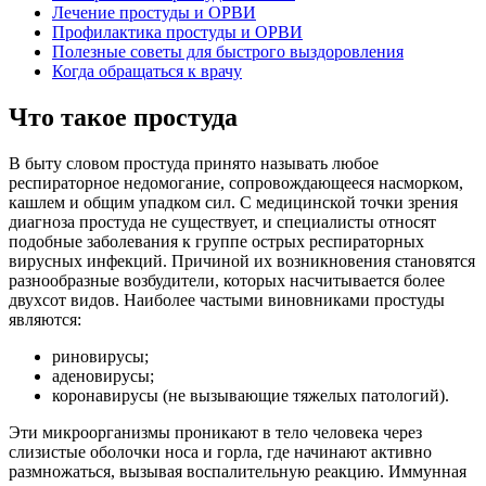
Лечение простуды и ОРВИ
Профилактика простуды и ОРВИ
Полезные советы для быстрого выздоровления
Когда обращаться к врачу
Что такое простуда
В быту словом простуда принято называть любое
респираторное недомогание, сопровождающееся насморком,
кашлем и общим упадком сил. С медицинской точки зрения
диагноза простуда не существует, и специалисты относят
подобные заболевания к группе острых респираторных
вирусных инфекций. Причиной их возникновения становятся
разнообразные возбудители, которых насчитывается более
двухсот видов. Наиболее частыми виновниками простуды
являются:
риновирусы;
аденовирусы;
коронавирусы (не вызывающие тяжелых патологий).
Эти микроорганизмы проникают в тело человека через
слизистые оболочки носа и горла, где начинают активно
размножаться, вызывая воспалительную реакцию. Иммунная