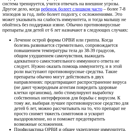
система тренируется, учится отвечать на внешние угрозы.
Другое дело, когда
ребенок болеет слишком часто
– более 7-8
эпизодов за год, либо болеет подолгу, с осложнениями. Это
может указывать на слабость иммунитета, и тогда малышу не
обойтись без поддержки извне. Обычно противовирусные
препараты для детей от 6 лет назначают в следующих случаях:
Лечение острой формы ОРВИ или гриппа. Когда
болезнь развивается стремительно, сопровождается
повышением температуры тела до 38-39 градусов,
общим ухудшением самочувствия, выжидать
адекватного самостоятельного иммунного ответа не
следует. Нужно оказать помощь иммунитету, и в этой
роли выступают противовирусные средства. Такие
препараты обычно могут действовать в двух
направлениях: предотвращают распространение вируса
(не дают чужеродным агентам повредить здоровые
клетки организма), либо стимулируют выработку
собственных интерферонов для борьбы с вирусом. К
тому же, выбирая лучшее противовирусное средство для
детей 6 лет, можно рассчитывать на то, что препарат не
просто снимет тяжесть симптомов и ускорит
выздоровление, но и поможет предотвратить
возможные осложнения.
Профилактика ОРВИ и общее укрепление иммунитета.