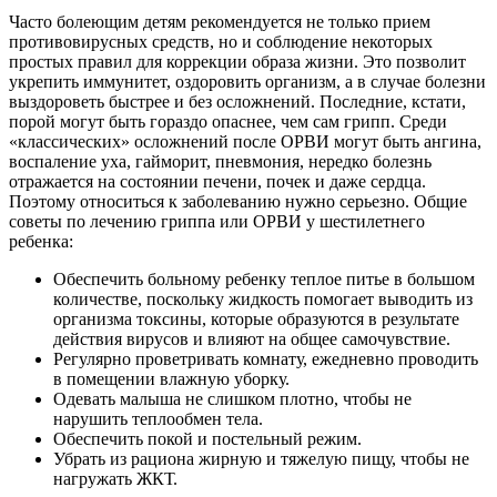
Часто болеющим детям рекомендуется не только прием
противовирусных средств, но и соблюдение некоторых
простых правил для коррекции образа жизни. Это позволит
укрепить иммунитет, оздоровить организм, а в случае болезни
выздороветь быстрее и без осложнений. Последние, кстати,
порой могут быть гораздо опаснее, чем сам грипп. Среди
«классических» осложнений после ОРВИ могут быть ангина,
воспаление уха, гайморит, пневмония, нередко болезнь
отражается на состоянии печени, почек и даже сердца.
Поэтому относиться к заболеванию нужно серьезно. Общие
советы по лечению гриппа или ОРВИ у шестилетнего
ребенка:
Обеспечить больному ребенку теплое питье в большом
количестве, поскольку жидкость помогает выводить из
организма токсины, которые образуются в результате
действия вирусов и влияют на общее самочувствие.
Регулярно проветривать комнату, ежедневно проводить
в помещении влажную уборку.
Одевать малыша не слишком плотно, чтобы не
нарушить теплообмен тела.
Обеспечить покой и постельный режим.
Убрать из рациона жирную и тяжелую пищу, чтобы не
нагружать ЖКТ.