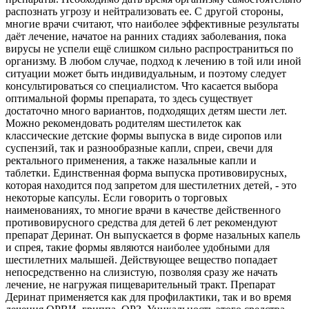
распознать угрозу и нейтрализовать ее. С другой стороны,
многие врачи считают, что наиболее эффективные результаты
даёт лечение, начатое на ранних стадиях заболевания, пока
вирусы не успели ещё слишком сильно распространиться по
организму. В любом случае, подход к лечению в той или иной
ситуации может быть индивидуальным, и поэтому следует
консультироваться со специалистом. Что касается выбора
оптимальной формы препарата, то здесь существует
достаточно много вариантов, подходящих детям шести лет.
Можно рекомендовать родителям шестилеток как
классические детские формы выпуска в виде сиропов или
суспензий, так и разнообразные капли, спреи, свечи для
ректального применения, а также назальные капли и
таблетки. Единственная форма выпуска противовирусных,
которая находится под запретом для шестилетних детей, - это
некоторые капсулы. Если говорить о торговых
наименованиях, то многие врачи в качестве действенного
противовирусного средства для детей 6 лет рекомендуют
препарат Деринат. Он выпускается в форме назальных капель
и спрея, такие формы являются наиболее удобными для
шестилетних малышей. Действующее вещество попадает
непосредственно на слизистую, позволяя сразу же начать
лечение, не нагружая пищеварительный тракт. Препарат
Деринат применяется как для профилактики, так и во время