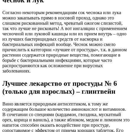
чеснок и лук
Согласно некоторым рекомендациям сок чеснока или лука
можно закапывать прямо в носовой проход, однако это
слишком рискованный метод, чреватый ожогом слизистой,
так что лучше не рисковать! А вот ингаляции с применением
чесночной или луковой кашицы или их прием внутрь – одно
из лучших бактерицидных средств от насморка и
бактериальных инфекций вообще. Чеснок можно смело
причислить к категории «лучшее от простуды», т.к. в данном
растении содержатся природные вещества, помогающие в
борьбе с бактериальными инфекциями, которые часто
распространяются как осложнение при вирусных
заболеваниях.
Лучшее лекарство от простуды № 6
(только для взрослых) – глинтвейн
Вино является природным антисептиком, к тому же
содержащим большое количество аминокислот и витаминов.
В сочетании со специями (кардамон, гвоздика, мускатный
орех, корица и ваниль), а также яблоком, медом и лимоном это
напиток способен оказать воздействие при простуде,
сопоставимое с эффектом от приема хороших таблеток. Его