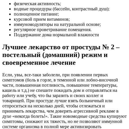
физическая активность;
водные процедуры (бассейн, контрастный душ);
полноценное питание;
курсовой прием витаминов;
иммуномодуляторы на натуральной основе;
регулярное проветривание помещения.
Поддержание дома нормальной влажности
Лучшее лекарство от простуды № 2 –
постельный (домашний) режим и
своевременное лечение
Если, увы, все-таки заболели, при появлении первых
симптомов (боль в горле, в теменной или лобно-височной
части, повышенная потливость, повышение температуры,
кашель и т.д.) не спешите покидать дом и отправляться на
работу или учебу, что бы заразить и своих коллег и
товарищей. При простуде лучше взять больничный или
отпроситься на несколько дней, чтобы отлежаться и
принимать лекарства, чем доверять агрессивной рекламе в
духе «некогда болеть!». Такие новомодные средства купируют
симптомы, снижают их тяжесть, но не позволяют иммунной
системе организма в полной мере активизировать