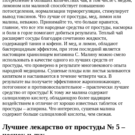
Потребление в больших количествах чая, в том числе с медом,
лимоном или малиной способствует повышению
потоотделения, нормализации терморегуляции, стимулирует
вывод токсинов. Что лучше от простуды, мед, лимон или
малина, неважно. Принимайте то, что больше нравится,
главное, что все эти народные средства от простуды, насморка
и боли в горле помогают добиться результата. Теплый чай
расширяет сосуды благодаря сочетанию жидкости,
содержащей танин и кофеин. И мед, и лимон, обладают
бактерицидным эффектом, при этом последний является
настоящим хранилищем витамина С. Малину можно смело
использовать в качестве одного из лучших средств от
простуды, что проверено в результате многовекового опыта
народной медицины. Сушеные плоды или листья заливаются
кипятком и настаиваются в течение четверти часа. В
результате вы получаете эффективное жаропонижающее,
потогонное и противовоспалительное – практически лучшее
средство от простуды! К тому же малина содержит
салициловую кислоту, обладающую более щадящим
воздействием в отличие от хорошо известных таблеток от
простуды – аспирина. Что интересно, сушеная малина
содержит больше салициловой кислоты, чем свежая.
Лучшее лекарство от простуды № 5 –