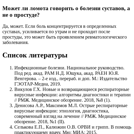
Может ли ломота говорить о болезни суставов, а
не о простуде?
Да, может. Если боль концентрируется в определенных
суставах, усиливается по утрам и не проходит после
простуды, это может быть проявлением ревматологического
заболевания.
Список литературы
Инфекционные болезни. Национальное руководство.
Под ред. акад. РАМ Н.Д. Ющука, акад. РАЕН Ю.Я.
Венгерова. – 2-е изд., перераб. и доп. М.: Издательство
ГЭОТАР-Медиа, 2019.
Викулов Г.Х. Новые и возвращающиеся респираторные
вирусные инфекции: алгоритмы диагностики и терапии
// РМЖ. Медицинское обозрение. 2018, №8 (1).
Денисова А.Р., Максимов М.Л. Острые респираторные
вирусные инфекции: этиология, диагностика,
современный взгляд на лечение // РМЖ. Медицинское
обозрение. 2018, №1 (II).
Селькова Е.П., Калюжин О.В. ОРВИ и грипп. В помощь
практикующему врачу. Мю: МИА; 2015.