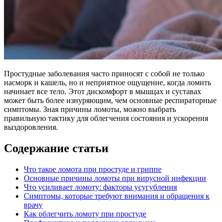
Простудные заболевания часто приносят с собой не только
насморк и кашель, но и неприятное ощущение, когда ломить
начинает все тело. Этот дискомфорт в мышцах и суставах
может быть более изнуряющим, чем основные респираторные
симптомы. Зная причины ломоты, можно выбрать
правильную тактику для облегчения состояния и ускорения
выздоровления.
Содержание статьи
Что такое ломота при простуде и гриппе
Основные причины ломоты при вирусной инфекции
Что усиливает ломоту: факторы усугубления
Симптомы, которые требуют внимания и обращения к
врачу
Как облегчить ломоту при простуде