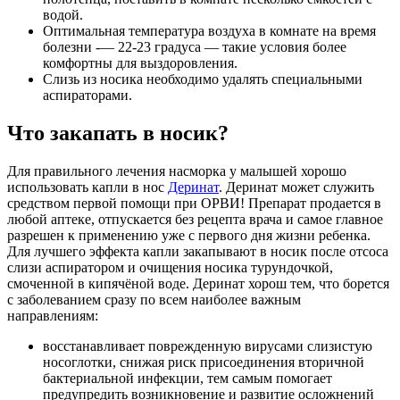
водой.
Оптимальная температура воздуха в комнате на время
болезни -— 22-23 градуса — такие условия более
комфортны для выздоровления.
Слизь из носика необходимо удалять специальными
аспираторами.
Что закапать в носик?
Для правильного лечения насморка у малышей хорошо
использовать капли в нос
Деринат
. Деринат может служить
средством первой помощи при ОРВИ! Препарат продается в
любой аптеке, отпускается без рецепта врача и самое главное
разрешен к применению уже с первого дня жизни ребенка.
Для лучшего эффекта капли закапывают в носик после отсоса
слизи аспиратором и очищения носика турундочкой,
смоченной в кипячёной воде. Деринат хорош тем, что борется
с заболеванием сразу по всем наиболее важным
направлениям:
восстанавливает поврежденную вирусами слизистую
носоглотки, снижая риск присоединения вторичной
бактериальной инфекции, тем самым помогает
предупредить возникновение и развитие осложнений