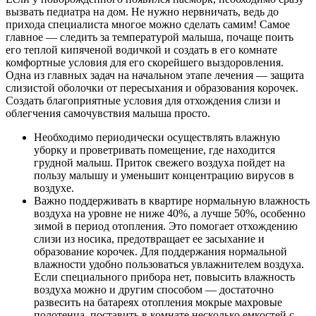
вызвать педиатра на дом. Не нужно нервничать, ведь до
прихода специалиста многое можно сделать самим! Самое
главное — следить за температурой малыша, почаще поить
его теплой кипяченой водичкой и создать в его комнате
комфортные условия для его скорейшего выздоровления.
Одна из главных задач на начальном этапе лечения — защита
слизистой оболочки от пересыхания и образования корочек.
Создать благоприятные условия для отхождения слизи и
облегчения самочувствия малыша просто.
Необходимо периодически осуществлять влажную
уборку и проветривать помещение, где находится
грудной малыш. Приток свежего воздуха пойдет на
пользу малышу и уменьшит концентрацию вирусов в
воздухе.
Важно поддерживать в квартире нормальную влажность
воздуха на уровне не ниже 40%, а лучше 50%, особенно
зимой в период отопления. Это помогает отхождению
слизи из носика, предотвращает ее засыхание и
образование корочек. Для поддержания нормальной
влажности удобно пользоваться увлажнителем воздуха.
Если специального прибора нет, повысить влажность
воздуха можно и другим способом — достаточно
развесить на батареях отопления мокрые махровые
полотенца, поставить в комнате несколько емкостей с