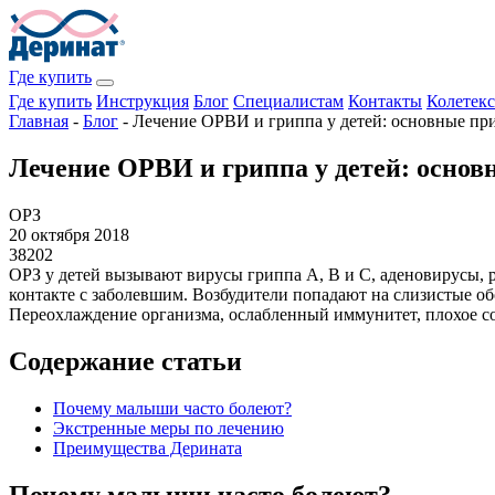
Где купить
Где купить
Инструкция
Блог
Специалистам
Контакты
Колетекс
Главная
-
Блог
-
Лечение ОРВИ и гриппа у детей: основные п
Лечение ОРВИ и гриппа у детей: осно
ОРЗ
20 октября 2018
38202
ОРЗ у детей вызывают вирусы гриппа А, В и С, аденовирусы,
контакте с заболевшим. Возбудители попадают на слизистые о
Переохлаждение организма, ослабленный иммунитет, плохое со
Содержание статьи
Почему малыши часто болеют?
Экстренные меры по лечению
Преимущества Дерината
Почему малыши часто болеют?