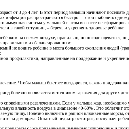
зраст от 3 до 4 лет. В этот период малыши начинают посещать
вах инфекции распространяются быстро — стоит заболеть одному
 что иммунная система у малышей в этом возрасте не сформирова
ели в такой ситуации, – беречь и укреплять здоровье ребёнка:
ребёнком на свежем воздухе, правильно, по погоде одеваться, не
ло правильным и сбалансированным;
идемий не водить ребенка в места большого скопления людей (тр
;
нной профилактики, направленные на поддержание и укреплени
го лечение. Чтобы малыш быстрее выздоровел, важно придерживат
ериод болезни он является источником заражения для других дете
о спокойными развлечениями. Если у малыша жар, необходимо ул
льную влажность воздуха в диапазоне 40-60% . Это облегчит от
иваемую пищу. Полезно включить в рацион клюквенные морсы, о
вите на дом врача. Опытный педиатр осмотрит, послушает ребен
ют препараты с уже привычными иммуномодулирующим и проти