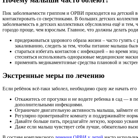
Пик заболеваемости гриппом и ОРВИ приходится на детский во
контактировать со сверстниками. В больших детских коллекти
заболеваемость в детских коллективах обусловлена ещё и тем,
гораздо проще, чем взрослым. Главное, что должны делать родит
придерживаться здорового образа жизни – часто гулять с 
закаливанию, следить за тем, чтобы питание малыша бы
стараться избегать контактов с инфекцией – во время эп
стесняться использовать одноразовые медицинские маски
применять медикаментозные средства плановой и экстре
Экстренные меры по лечению
Если ребёнок всё-таки заболел, необходимо сразу же начать е
Откажитесь от прогулки и не водите ребенка в сад — в п
дополнительными инфекциями.
Ограничьте двигательную активность малыша, займите ег
Регулярно проветривайте комнату и поддерживайте норма
Давайте больше пить, предлагайте легкую, хорошо усва
Даже если малыш чувствует себя лучше, обязательно вызо
В составе комплексного
лечения ОРВИ у детей
часто использу