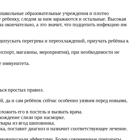
 дошкольные образовательные учреждения и плотно
 ребенку, следом за ним заражаются и остальные. Высокая
на окончательно, а это значит, что подцепить инфекцию им
 допускать перегрева и переохлаждений, приучать ребёнка к
анспорт, магазины, мероприятия), при необходимости не
е иммунитета.
ься простых правил.
й, да и сам ребёнок сейчас особенно уязвим перед новыми,
ожить его в постель и вызвать врача.
хождение слизи при насморке.
твары из ягод шиповника.
ка, поставит диагноз и назначит соответствующее лечение.
вовирусным эффектами. Более современные препараты