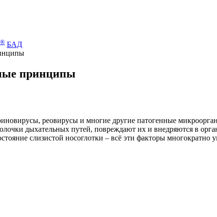
®
БАД
ринципы
вные принципы
 риновирусы, реовирусы и многие другие патогенные микроорг
болочки дыхательных путей, повреждают их и внедряются в орга
стояние слизистой носоглотки – всё эти факторы многократно у