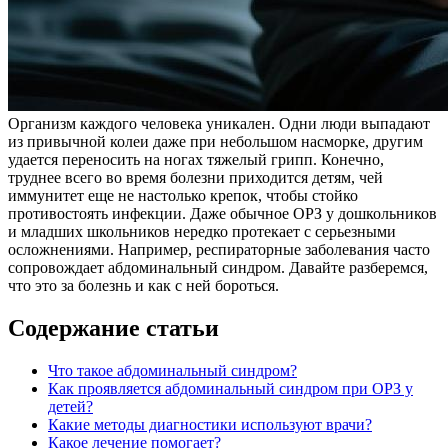
Организм каждого человека уникален. Одни люди выпадают
из привычной колеи даже при небольшом насморке, другим
удается переносить на ногах тяжелый грипп. Конечно,
труднее всего во время болезни приходится детям, чей
иммунитет еще не настолько крепок, чтобы стойко
противостоять инфекции. Даже обычное ОРЗ у дошкольников
и младших школьников нередко протекает с серьезными
осложнениями. Например, респираторные заболевания часто
сопровождает абдоминальный синдром. Давайте разберемся,
что это за болезнь и как с ней бороться.
Содержание статьи
Что такое абдоминальный синдром?
Как проявляется абдоминальный синдром при ОРЗ у
детей?
Какие методы диагностики используют врачи?
Какое лечение помогает?