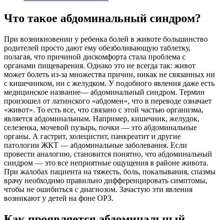
Что такое абдоминальный синдром?
При возникновении у ребенка болей в животе большинство
родителей просто дают ему обезболивающую таблетку,
полагая, что причиной дискомфорта стала проблема с
органами пищеварения. Однако это не всегда так: живот
может болеть из-за множества причин, никак не связанных ни
с кишечником, ни с желудком. У подобного явления даже есть
медицинское название— абдоминальный синдром. Термин
произошел от латинского «абдомен», что в переводе означает
«живот». То есть все, что связано с этой частью организма,
является абдоминальным. Например, кишечник, желудок,
селезенка, мочевой пузырь, почки — это абдоминальные
органы. А гастрит, холецистит, панкреатит и другие
патологии ЖКТ — абдоминальные заболевания. Если
провести аналогию, становится понятно, что абдоминальный
синдром — это все неприятные ощущения в районе живота.
При жалобах пациента на тяжесть, боль, покалывания, спазмы
врачу необходимо правильно дифференцировать симптомы,
чтобы не ошибиться с диагнозом. Зачастую эти явления
возникают у детей на фоне ОРЗ.
Как проявляется абдоминальный