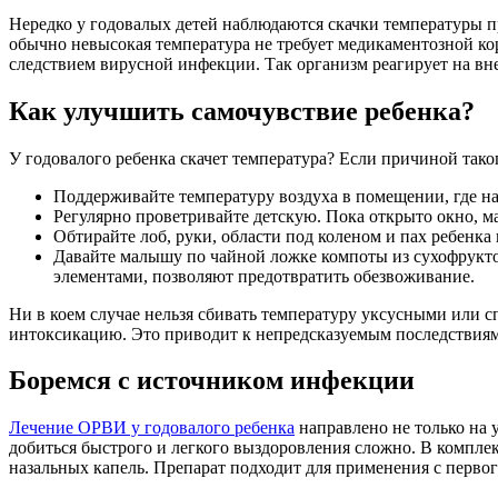
Нередко у годовалых детей наблюдаются скачки температуры п
обычно невысокая температура не требует медикаментозной кор
следствием вирусной инфекции. Так организм реагирует на вн
Как улучшить самочувствие ребенка?
У годовалого ребенка скачет температура? Если причиной тако
Поддерживайте температуру воздуха в помещении, где на
Регулярно проветривайте детскую. Пока открыто окно, м
Обтирайте лоб, руки, области под коленом и пах ребенк
Давайте малышу по чайной ложке компоты из сухофрукт
элементами, позволяют предотвратить обезвоживание.
Ни в коем случае нельзя сбивать температуру уксусными или
интоксикацию. Это приводит к непредсказуемым последствиям 
Боремся с источником инфекции
Лечение ОРВИ у годовалого ребенка
направлено не только на 
добиться быстрого и легкого выздоровления сложно. В компле
назальных капель. Препарат подходит для применения с первог