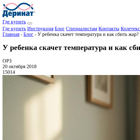
Где купить
Где купить
Инструкция
Блог
Специалистам
Контакты
Колетекс
Главная
-
Блог
-
У ребенка скачет температура и как сбить жар?
У ребенка скачет температура и как сб
ОРЗ
20 октября 2018
15014