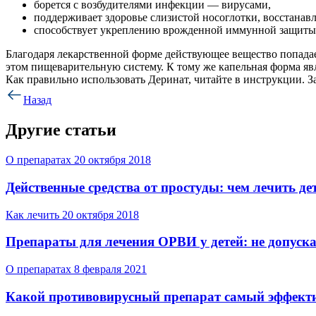
борется с возбудителями инфекции — вирусами,
поддерживает здоровье слизистой носоглотки, восстана
способствует укреплению врожденной иммунной защиты 
Благодаря лекарственной форме действующее вещество попадае
этом пищеварительную систему. К тому же капельная форма явл
Как правильно использовать Деринат, читайте в инструкции. За
Назад
Другие статьи
О препаратах
20 октября 2018
Действенные средства от простуды: чем лечить де
Как лечить
20 октября 2018
Препараты для лечения ОРВИ у детей: не допус
О препаратах
8 февраля 2021
Какой противовирусный препарат самый эффекти