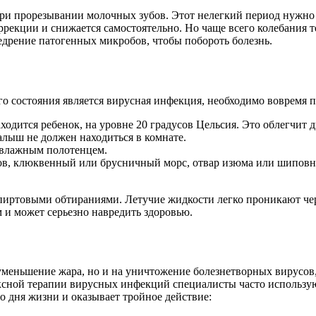
ри прорезывании молочных зубов. Этот нелегкий период нужно п
рекции и снижается самостоятельно. Но чаще всего колебания т
едрение патогенных микробов, чтобы побороть болезнь.
го состояния является вирусная инфекция, необходимо вовремя 
ходится ребенок, на уровне 20 градусов Цельсия. Это облегчит
алыш не должен находиться в комнате.
а влажным полотенцем.
ов, клюквенный или брусничный морс, отвар изюма или шиповн
 спиртовыми обтираниями. Летучие жидкости легко проникают че
и может серьезно навредить здоровью.
уменьшение жара, но и на уничтожение болезнетворных вирусов,
ксной терапии вирусных инфекций специалисты часто использую
о дня жизни и оказывает тройное действие: