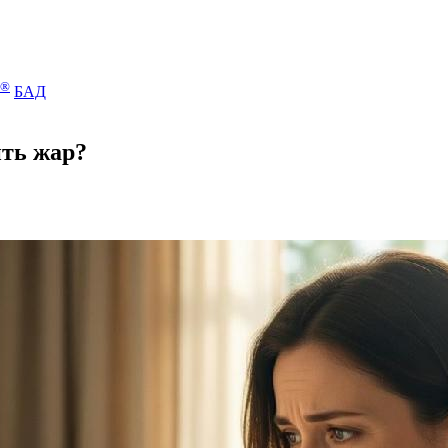
®
БАД
ить жар?