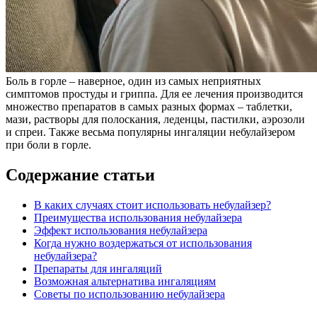
Боль в горле – наверное, один из самых неприятных
симптомов простуды и гриппа. Для ее лечения производится
множество препаратов в самых разных формах – таблетки,
мази, растворы для полоскания, леденцы, пастилки, аэрозоли
и спреи. Также весьма популярны ингаляции небулайзером
при боли в горле.
Содержание статьи
В каких случаях стоит использовать небулайзер?
Преимущества использования небулайзера
Эффект использования небулайзера
Когда нужно воздержаться от использования
небулайзера?
Препараты для ингаляций
Возможная альтернатива ингаляциям
Советы по использованию небулайзера