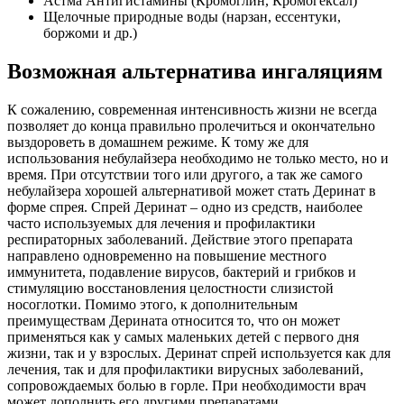
Астма Антигистамины (Кромоглин, Кромогексал)
Щелочные природные воды (нарзан, ессентуки,
боржоми и др.)
Возможная альтернатива ингаляциям
К сожалению, современная интенсивность жизни не всегда
позволяет до конца правильно пролечиться и окончательно
выздороветь в домашнем режиме. К тому же для
использования небулайзера необходимо не только место, но и
время. При отсутствии того или другого, а так же самого
небулайзера хорошей альтернативой может стать Деринат в
форме спрея. Спрей Деринат – одно из средств, наиболее
часто используемых для лечения и профилактики
респираторных заболеваний. Действие этого препарата
направлено одновременно на повышение местного
иммунитета, подавление вирусов, бактерий и грибков и
стимуляцию восстановления целостности слизистой
носоглотки. Помимо этого, к дополнительным
преимуществам Дерината относится то, что он может
применяться как у самых маленьких детей с первого дня
жизни, так и у взрослых. Деринат спрей используется как для
лечения, так и для профилактики вирусных заболеваний,
сопровождаемых болью в горле. При необходимости врач
может дополнить его другими препаратами