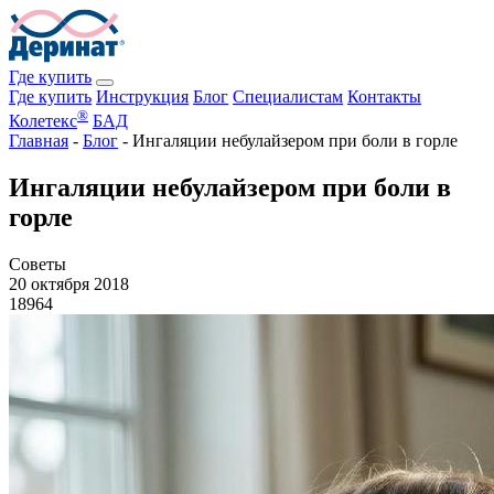
Где купить
Где купить
Инструкция
Блог
Специалистам
Контакты
®
Колетекс
БАД
Главная
-
Блог
-
Ингаляции небулайзером при боли в горле
Ингаляции небулайзером при боли в
горле
Советы
20 октября 2018
18964