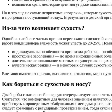
появляется храп, некоторые дети могут даже задыхаться п
Но и это еще не самые неприятные «подарки», которые сухость
и прогревать поступающий воздух. В результате в детский ор
Из-за чего возникает сухость?
Одной из наиболее частых причин пересыхания слизистой явля
работе кондиционера влажность может упасть до 20-25%. Пом
индивидуальные особенности организма ребенка — особое
простудные заболевания — во время инфекционных болез
длительное использование местных сосудосуживающих ср
аллергическая реакция — в некоторых случаях сухость но
Вне зависимости от причин, вызвавших патологию, меры нужно
Как бороться с сухостью в носу?
Для борьбы с патологией в первую очередь следует исключить ф
Считается, что комфортным для человека значением является 
прибегнуть к проверенным «бабушкиным» методам: расставить 
следует совмещать с регулярным проветриванием, тогда сухой в