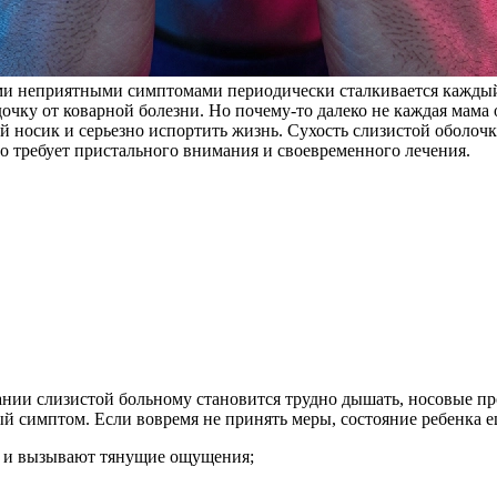
тими неприятными симптомами периодически сталкивается кажд
дочку от коварной болезни. Но почему-то далеко не каждая ма
й носик и серьезно испортить жизнь. Сухость слизистой оболочк
о требует пристального внимания и своевременного лечения.
нии слизистой больному становится трудно дышать, носовые про
й симптом. Если вовремя не принять меры, состояние ребенка е
ат и вызывают тянущие ощущения;