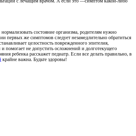
сультации с лечащим врачом. А если это —симптом какой-либо
ы нормализовать состояние организма, родителям нужно
нии первых же симптомов следует незамедлительно обратиться
станавливает целостность поврежденного эпителия,
и и помогает не допустить осложнений и долготекущего
яния ребенка расскажет педиатр. Если все делать правильно, в
й
крайне важна. Будьте здоровы!