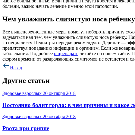
частое обильное питье. Если причина недуга кроется в лекарс
болезни, важно начать лечение именно этой патологии.
Чем увлажнить слизистую носа ребенку
Все вышеперечисленные меры помогут побороть причину сухост
задуматься над тем, чем увлажнить слизистую носа ребенку. Н
к специалисту. Педиатры нередко рекомендуют Деринат — эффе
препятствуя попаданию инфекции в организм. Если же коварны
заболевания. Подробнее
о препарате
читайте на нашем сайте. П
скором времени от раздражающих симптомов не останется и сл
Назад
Другие статьи
Здоровье взрослых
20 октября 2018
Постоянно болит горло: в чем причины и какое 
Здоровье взрослых
20 октября 2018
Рвота при гриппе