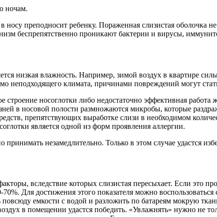
о ночам.
 в носу преподносит ребенку. Пораженная слизистая оболочка н
ганизм беспрепятственно проникают бактерии и вирусы, иммунит
ется низкая влажность. Например, зимой воздух в квартире сил
имо неподходящего климата, причинами повреждений могут стат
 строение носоглотки либо недостаточно эффективная работа ж
ней в носовой полости размножаются микробы, которые раздраж
едств, препятствующих выработке слизи в необходимом количес
соглотки является одной из форм проявления аллергии.
 принимать незамедлительно. Только в этом случае удастся изб
акторы, вследствие которых слизистая пересыхает. Если это прои
60-70%. Для достижения этого показателя можно воспользовать
повсюду емкости с водой и разложить по батареям мокрую ткань
оздух в помещении удастся победить. «Увлажнять» нужно не толь