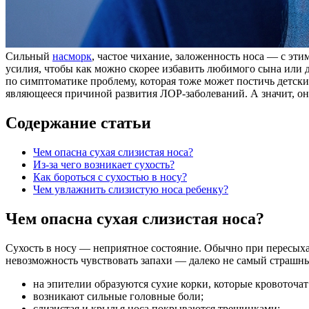
Сильный
насморк
, частое чихание, заложенность носа — с э
усилия, чтобы как можно скорее избавить любимого сына или 
по симптоматике проблему, которая тоже может постичь детски
являющееся причиной развития ЛОР-заболеваний. А значит, он
Содержание статьи
Чем опасна сухая слизистая носа?
Из-за чего возникает сухость?
Как бороться с сухостью в носу?
Чем увлажнить слизистую носа ребенку?
Чем опасна сухая слизистая носа?
Сухость в носу — неприятное состояние. Обычно при пересыха
невозможность чувствовать запахи — далеко не самый страшны
на эпителии образуются сухие корки, которые кровоточ
возникают сильные головные боли;
слизистая и крылья носа покрываются трещинками;