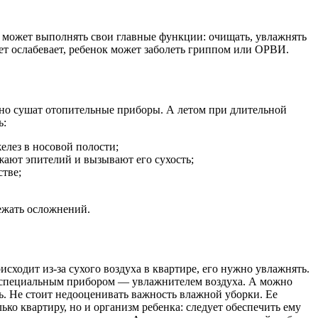
е может выполнять свои главные функции: очищать, увлажнять
ет ослабевает, ребенок может заболеть гриппом или ОРВИ.
ьно сушат отопительные приборы. А летом при длительной
ь:
елез в носовой полости;
ают эпителий и вызывают его сухость;
тве;
ежать осложнений.
сходит из-за сухого воздуха в квартире, его нужно увлажнять.
ся специальным прибором — увлажнителем воздуха. А можно
. Не стоит недооценивать важность влажной уборки. Ее
ко квартиру, но и организм ребенка: следует обеспечить ему