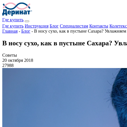
Где купить
Где купить
Инструкция
Блог
Специалистам
Контакты
Колетекс
Главная
-
Блог
-
В носу сухо, как в пустыне Сахара? Увлажняе
В носу сухо, как в пустыне Сахара? У
Советы
20 октября 2018
27988