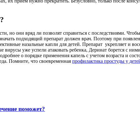
твах, их прием нужно прекратить. Безусловно, только после кон
?
и, но они вряд ли позволят справиться с последствиями. Чтоб
азначать подходящий препарат должен врач. Поэтому при появле
ктивные назальные капли для детей. Препарат укрепляет и вос
е вирусы уже успели атаковать ребенка, Деринат борется с ним
одробнее о порядке применения капель с учетом возраста и состо
еда. Помните, что своевременная
профилактика простуды у дете
лечение поможет?