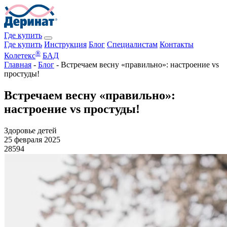
Где купить
Где купить
Инструкция
Блог
Специалистам
Контакты
®
Колетекс
БАД
Главная
-
Блог
-
Встречаем весну «правильно»: настроение vs
простуды!
Встречаем весну «правильно»:
настроение vs простуды!
Здоровье детей
25 февраля 2025
28594