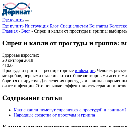
Где купить
Где купить
Инструкция
Блог
Специалистам
Контакты
Колетекс
Главная
-
Блог
-
Спреи и капли от простуды и гриппа: выбирае
Спреи и капли от простуды и гриппа: 
Здоровье взрослых
20 октября 2018
41023
Простуда и грипп — респираторные
инфекции
. Человек риску
микробов, первыми сталкиваются с болезнетворными агентами
борется с вирусом. Для лечения простуды и гриппа современны
очаге инфекции. Это повышает эффективность терапии и позво
Содержание статьи
Какие капли помогут справиться с простудой и гриппом?
Народные средства от простуды и гриппа
Какие капли помогут справиться с про