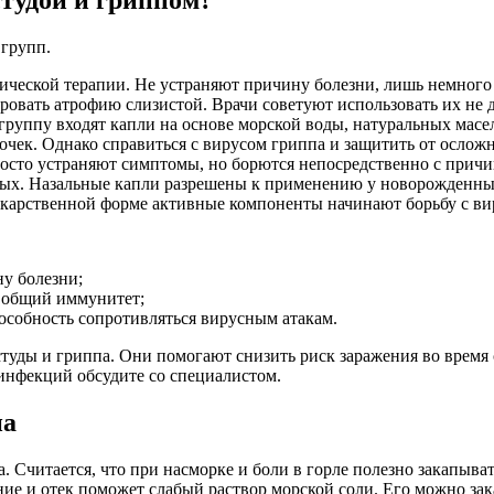
 групп.
тической терапии. Не устраняют причину болезни, лишь немно
вать атрофию слизистой. Врачи советуют использовать их не дол
руппу входят капли на основе морской воды, натуральных масе
чек. Однако справиться с вирусом гриппа и защитить от осложн
росто устраняют симптомы, но борются непосредственно с прич
ослых. Назальные капли разрешены к применению у новорожденны
карственной форме активные компоненты начинают борьбу с вир
у болезни;
 общий иммунитет;
особность сопротивляться вирусным атакам.
студы и гриппа. Они помогают снизить риск заражения во врем
инфекций обсудите со специалистом.
па
Считается, что при насморке и боли в горле полезно закапывать
ение и отек поможет слабый раствор морской соли. Его можно за