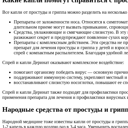
Все капли от простуды и гриппа можно разделить на несколько
Препараты от заложенности носа. Относятся к симптома
длительном приеме могут вызвать привыкание, спровоциро
Средства, увлажняющие и смягчающие слизистую. В эту г
разжижают секрет и предупреждают появление сухих коро
Препараты с комплексным действием. Эти средства не п
препарат для лечения простуды и гриппа у детей и взр
спрей с компактным распылителем. Благодаря удобной ле
Спрей и капли Деринат оказывают комплексное воздействие:
помогают организму победить вирус — основную причин
поддерживают иммунную систему, укрепляют местный и
восстанавливают слизистую носоглотки, повышают ее сп
Спрей и капли Деринат также подходят для профилактики про
применения препарата для лечения и профилактики вирусных 
Народные средства от простуды и грип
Народной медицине тоже известны капли от простуды и гриппа. 
1-2 капель в каждую ноздрю раз в 3-4 часа. Уменьшить воспал