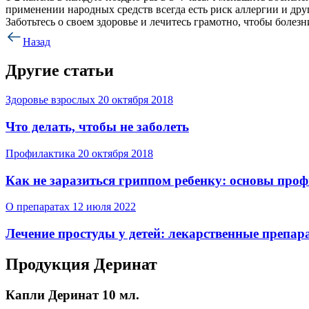
применении народных средств всегда есть риск аллергии и др
Заботьтесь о своем здоровье и лечитесь грамотно, чтобы болез
Назад
Другие статьи
Здоровье взрослых
20 октября 2018
Что делать, чтобы не заболеть
Профилактика
20 октября 2018
Как не заразиться гриппом ребенку: основы проф
О препаратах
12 июля 2022
Лечение простуды у детей: лекарственные препа
Продукция Деринат
Капли Деринат 10 мл.