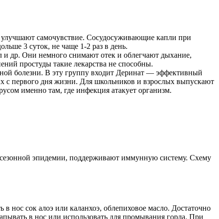
го улучшают самочувствие. Сосудосуживающие капли при
ьше 3 суток, не чаще 1-2 раз в день.
л и др. Они немного снимают отек и облегчают дыхание,
ений простуды такие лекарства не способны.
иной болезни. В эту группу входит Деринат — эффективный
х с первого дня жизни. Для школьников и взрослых выпускают
усом именно там, где инфекция атакует организм.
я сезонной эпидемии, поддерживают иммунную систему. Схему
 в нос сок алоэ или каланхоэ, облепиховое масло. Достаточно
капывать в нос или использовать для промывания горла. При