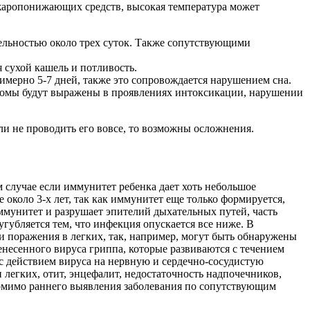
м жаропонижающих средств, высокая температура может
тельностью около трех суток. Также сопутствующими
 сухой кашель и потливость.
имерно 5-7 дней, также это сопровождается нарушением сна.
мптомы будут выражены в проявлениях интоксикации, нарушении
или не проводить его вовсе, то возможны осложнения.
случае если иммунитет ребенка дает хоть небольшое
е около 3-х лет, так как иммунитет еще только формируется,
ммунитет и разрушает эпителий дыхательных путей, часть
губляется тем, что инфекция опускается все ниже. В
и поражения в легких, так, например, могут быть обнаружены
енесенного вируса гриппа, которые развиваются с течением
с действием вируса на нервную и сердечно-сосудистую
 легких, отит, энцефалит, недостаточность надпочечников,
помимо раннего выявления заболевания по сопутствующим