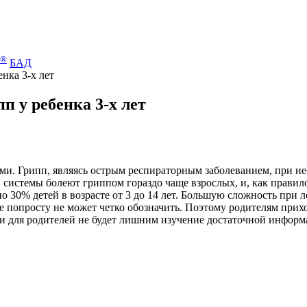
®
БАД
нка 3-х лет
п у ребенка 3-х лет
усами. Грипп, являясь острым респираторным заболеванием, при 
системы болеют гриппом гораздо чаще взрослых, и, как правило
0% детей в возрасте от 3 до 14 лет. Большую сложность при ле
те попросту не может четко обозначить. Поэтому родителям прих
, и для родителей не будет лишним изучение достаточной инфор