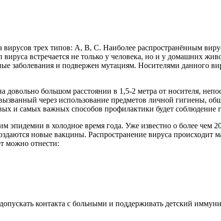
ка вирусов трех типов: А, В, С. Наиболее распространённым в
 вируса встречается не только у человека, но и у домашних жи
рные заболевания и подвержен мутациям. Носителями данного ви
 довольно большом расстоянии в 1,5-2 метра от носителя, непо
 вызванный через использование предметов личной гигиены, обще
рвых и самых важных способов профилактики будет соблюдение г
м эпидемии в холодное время года. Уже известно о более чем 2
оздаются новые вакцины. Распространение вируса происходит м
ет можно отнести:
 допускать контакта с больными и поддерживать детский иммуни