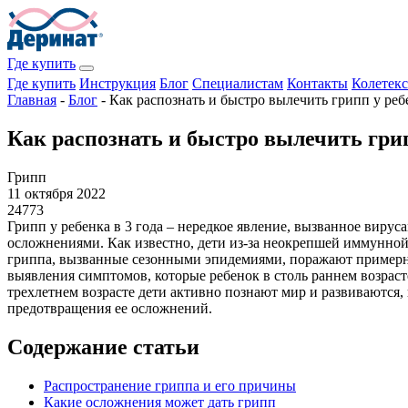
Где купить
Где купить
Инструкция
Блог
Специалистам
Контакты
Колетекс
Главная
-
Блог
-
Как распознать и быстро вылечить грипп у ребе
Как распознать и быстро вылечить грип
Грипп
11 октября 2022
24773
Грипп у ребенка в 3 года – нередкое явление, вызванное вир
осложнениями. Как известно, дети из-за неокрепшей иммунной 
гриппа, вызванные сезонными эпидемиями, поражают примерно 3
выявления симптомов, которые ребенок в столь раннем возрас
трехлетнем возрасте дети активно познают мир и развиваются
предотвращения ее осложнений.
Содержание статьи
Распространение гриппа и его причины
Какие осложнения может дать грипп