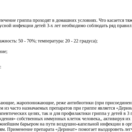
 лечение гриппа проходят в домашних условиях. Что касается тя
сной инфекции детей 3-х лет необходимо соблюдать ряд правил
ость: 50 - 70%; температура: 20 - 22 градуса);
ние;
:
вающие, жаропонижающие, реже антибиотики (при присоединени
м из часто назначаемых препаратов при гриппе является «Дери
апевтических целях, так и для профилактики гриппа у детей в 3 
ждения» собственных иммунных клеток человека,, активируя их н
важнейшим барьером на пути воздушно-капельной инфекции в ор
м. Применение препарата «Деринат» помогает выздороветь лег