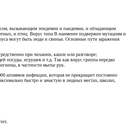
ирусом, вызывающим эпидемии и пандемии, и обладающим
вотных, и птиц. Вирус типа В наименее подвержен мутациям и
руса могут быть люди и свиньи. Основные пути заражения
средственно при чихании, кашле или разговоре;
й посуды, игрушек и т.д. Так как вирус гриппа нередко
игиены, в частности мытье рук.
000 штаммов инфекции, которая не прекращает постоянно
аксимально быстро и зачастую в людных местах, школах,
тет.