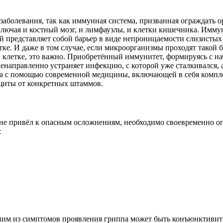
болевания, так как иммунная система, призванная ограждать о
 включая и костный мозг, и лимфаузлы, и клетки кишечника. Им
 представляет собой барьер в виде непроницаемости слизистых 
тке. И даже в том случае, если микроорганизмы проходят такой 
 в клетке, это важно. Приобретённый иммунитет, формируясь с 
ленаправленно устраняет инфекцию, с которой уже сталкивался
ма с помощью современной медицины, включающей в себя комп
щиты от конкретных штаммов.
не привёл к опасным осложнениям, необходимо своевременно оп
:
ним из симптомов проявления гриппа может быть конъюнктивит 