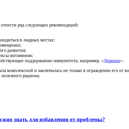
 отнести ряд следующих рекомендаций:
;
аходиться в людных местах;
помещении;
ого развития;
лексы витаминов;
собствующие поддержанию иммунитета, например, «
Деринат
».
ыла комплексной и заключалась не только в ограждении его от к
 полезного рациона.
нужно знать для избавления от проблемы?