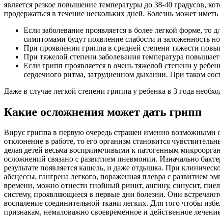
является резкое повышение температуры до 38-40 градусов, к
продержаться в течение нескольких дней. Болезнь может иметь
Если заболевание проявляется в более легкой форме, то
симптомами будут появление слабости и заложенность но
При проявлении гриппа в средней степени тяжести повыш
При тяжелой степени заболевания температура повышаетс
Если грипп проявляется в очень тяжелой степени у ребе
сердечного ритма, затрудненном дыхании. При таком сос
Даже в случае легкой степени гриппа у ребенка в 3 года необ
Какие осложнения может дать грипп
Вирус гриппа в первую очередь страшен именно возможными ос
отклонение в работе, то его организм становится чувствительн
делая детей весьма восприимчивыми к патогенным микроорганиз
осложнений связано с развитием пневмонии. Изначально бактер
результате появляется кашель, и даже отдышка. При клиничес
абсцессы, гангрена легкого, пораженная плевра с развитием 
времени, можно отнести гнойный ринит, ангину, синусит, пие
систему, проявляющиеся в первые дни болезни. Они встречаютс
воспаление соединительной ткани легких. Для того чтобы из
признакам, немаловажно своевременное и действенное лечение