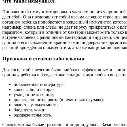
Что такое иммунитет
Пониженный иммунитет довольно часто становится причиной за
дает сбой. Она представляет собой весьма сложное строение,
организм ребенка приобретает врожденный иммунитет, который
например, слюна или слезы, не дает вирусу прикрепиться к кле
паразитом, который в отличие от бактерий может жить только
встрече человека с различными бактериями и вирусами. Он це
гриппа и его осложнений крайне важно поддержание организ
реакций врождённого иммунитета, а также вакцинацию для за
Признаки и степени заболевания
Для того, чтобы лечение было наиболее эффективным и грипп 
гриппа у ребенка в 3 года схожи с пациентами любого возраста
повышенная температура;
кашель, боли в горле;
учащенное дыхание;
диарея, тошнота, рвота (в некоторых случаях);
вялость, утомляемость;
бледность кожи;
раздражительность.
Симптоматика бывает различна и индивидуальна. Зачастую од