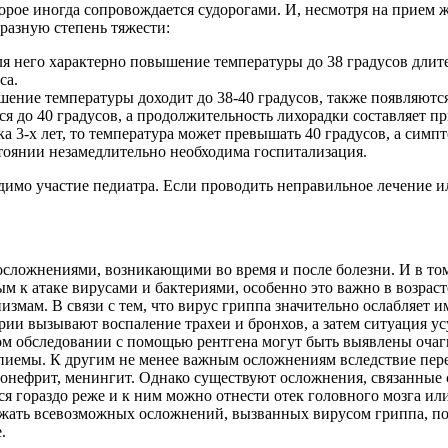
оторое иногда сопровождается судорогами. И, несмотря на прие
 разную степень тяжести:
 для него характерно повышение температуры до 38 градусов дли
са.
ение температуры доходит до 38-40 градусов, также появляются
я до 40 градусов, а продолжительность лихорадки составляет пр
нка 3-х лет, то температура может превышать 40 градусов, а си
тоянии незамедлительно необходима госпитализация.
ходимо участие педиатра. Если проводить неправильное лечение 
ложнениями, возникающими во время и после болезни. И в том 
ым к атаке вирусами и бактериями, особенно это важно в возраст
мам. В связи с тем, что вирус гриппа значительно ослабляет и
ии вызывают воспаление трахеи и бронхов, а затем ситуация усу
ком обследовании с помощью рентгена могут быть выявлены очаг
эмпиемы. К другим не менее важным осложнениям вследствие пер
лонефрит, менингит. Однако существуют осложнения, связанные 
я гораздо реже и к ним можно отнести отек головного мозга или
бежать всевозможных осложнений, вызванных вирусом гриппа, 
.