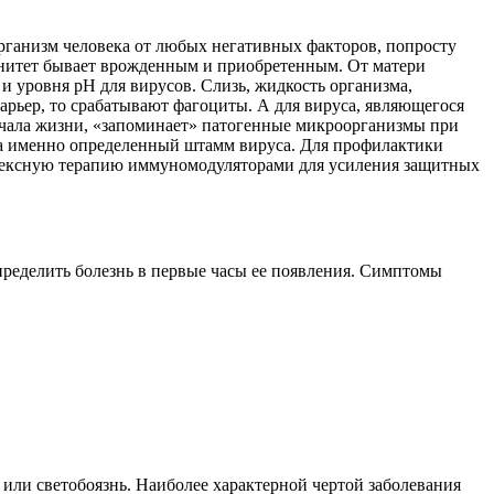
рганизм человека от любых негативных факторов, попросту
мунитет бывает врожденным и приобретенным. От матери
и уровня pH для вирусов. Слизь, жидкость организма,
барьер, то срабатывают фагоциты. А для вируса, являющегося
начала жизни, «запоминает» патогенные микроорганизмы при
, а именно определенный штамм вируса. Для профилактики
лексную терапию иммуномодуляторами для усиления защитных
ределить болезнь в первые часы ее появления. Симптомы
или светобоязнь. Наиболее характерной чертой заболевания