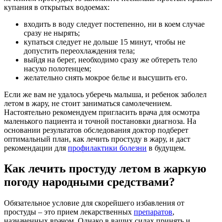
купания в открытых водоемах:
входить в воду следует постепенно, ни в коем случае
сразу не нырять;
купаться следует не дольше 15 минут, чтобы не
допустить переохлаждения тела;
выйдя на берег, необходимо сразу же обтереть тело
насухо полотенцем;
желательно снять мокрое белье и высушить его.
Если же вам не удалось уберечь малыша, и ребенок заболел
летом в жару, не стоит заниматься самолечением.
Настоятельно рекомендуем пригласить врача для осмотра
маленького пациента и точной постановки диагноза. На
основании результатов обследования доктор подберет
оптимальный план, как лечить простуду в жару, и даст
рекомендации для
профилактики болезни
в будущем.
Как лечить простуду летом в жаркую
погоду народными средствами?
Обязательное условие для скорейшего избавления от
простуды – это прием лекарственных
препаратов
,
назначенных врачом. Однако в ваших силах принять и