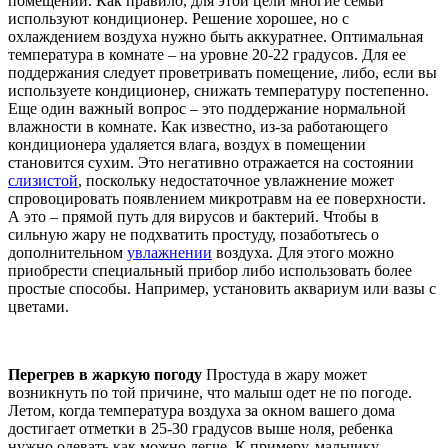
помещений. Как правило, для этой цели многие семьи
используют кондиционер. Решение хорошее, но с
охлаждением воздуха нужно быть аккуратнее. Оптимальная
температура в комнате – на уровне 20-22 градусов. Для ее
поддержания следует проветривать помещение, либо, если вы
используете кондиционер, снижать температуру постепенно.
Еще один важный вопрос – это поддержание нормальной
влажности в комнате. Как известно, из-за работающего
кондиционера удаляется влага, воздух в помещении
становится сухим. Это негативно отражается на состоянии
слизистой
, поскольку недостаточное увлажнение может
спровоцировать появлением микротравм на ее поверхности.
А это – прямой путь для вирусов и бактерий. Чтобы в
сильную жару не подхватить простуду, позаботьтесь о
дополнительном
увлажнении
воздуха. Для этого можно
приобрести специальный прибор либо использовать более
простые способы. Например, установить аквариум или вазы с
цветами.
Перегрев в жаркую погоду
Простуда в жару может
возникнуть по той причине, что малыш одет не по погоде.
Летом, когда температура воздуха за окном вашего дома
достигает отметки в 25-30 градусов выше ноля, ребенка
нужно одевать как можно легче. К примеру, мальчику