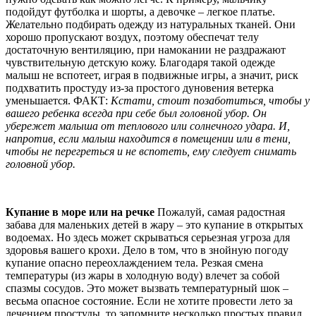
подойдут футболка и шорты, а девочке – легкое платье.
Желательно подбирать одежду из натуральных тканей. Они
хорошо пропускают воздух, поэтому обеспечат телу
достаточную вентиляцию, при намокании не раздражают
чувствительную детскую кожу. Благодаря такой одежде
малыш не вспотеет, играя в подвижные игры, а значит, риск
подхватить простуду из-за простого дуновения ветерка
уменьшается. ФАКТ:
Кстати, стоит позаботиться, чтобы у
вашего ребенка всегда при себе был головной убор. Он
убережет малыша от теплового или солнечного удара. И,
напротив, если малыш находится в помещении или в тени,
чтобы не перегреться и не вспотеть, ему следует снимать
головной убор.
Купание в море или на речке
Пожалуй, самая радостная
забава для маленьких детей в жару – это купание в открытых
водоемах. Но здесь может скрываться серьезная угроза для
здоровья вашего крохи. Дело в том, что в знойную погоду
купание опасно переохлаждением тела. Резкая смена
температуры (из жары в холодную воду) влечет за собой
спазмы сосудов. Это может вызвать температурный шок –
весьма опасное состояние. Если не хотите провести лето за
лечением простуды, то запомните несколько простых правил