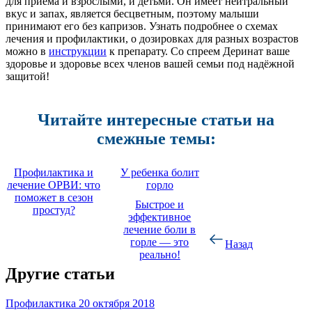
для приема и взрослыми, и детьми. Он имеет нейтральный
вкус и запах, является бесцветным, поэтому малыши
принимают его без капризов. Узнать подробнее о схемах
лечения и профилактики, о дозировках для разных возрастов
можно в
инструкции
к препарату. Со спреем Деринат ваше
здоровье и здоровье всех членов вашей семьи под надёжной
защитой!
Читайте интересные статьи на
смежные темы:
Профилактика и
У ребенка болит
лечение ОРВИ: что
горло
поможет в сезон
Быстрое и
простуд?
эффективное
лечение боли в
горле — это
Назад
реально!
Другие статьи
Профилактика
20 октября 2018