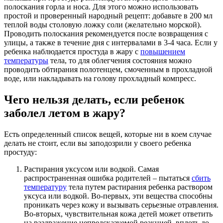
полоскания горла и носа. Для этого можно использовать
простой и проверенный народный рецепт: добавьте в 200 мл
теплой воды столовую ложку соли (желательно морской).
Проводить полоскания рекомендуется после возвращения с
улицы, а также в течение дня с интервалами в 3-4 часа. Если у
ребенка наблюдается простуда в жару с
повышением
температуры
тела, то для облегчения состояния можно
проводить обтирания полотенцем, смоченным в прохладной
воде, или накладывать на голову прохладный компресс.
Чего нельзя делать, если ребенок
заболел летом в жару?
Есть определенный список вещей, которые ни в коем случае
делать не стоит, если вы заподозрили у своего ребенка
простуду:
Растирания уксусом или водкой. Самая
распространенная ошибка родителей – пытаться
сбить
температуру
тела путем растирания ребенка раствором
уксуса или водкой. Во-первых, эти вещества способны
проникать через кожу и вызывать серьезные отравления.
Во-вторых, чувствительная кожа детей может ответить
на раздражение непредсказуемой реакцией, вплоть до