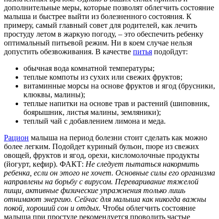
дополнительные меры, которые позволят облегчить состояние
малыша и быстрее выйти из болезненного состояния. К
примеру, самый главный совет для родителей, как лечить
простуду летом в жаркую погоду, – это обеспечить ребенку
оптимальный питьевой режим. Ни в коем случае нельзя
допустить обезвоживания. В качестве
питья
подойдут:
обычная вода комнатной температуры;
теплые компоты из сухих или свежих фруктов;
витаминные морсы на основе фруктов и ягод (брусники,
клюквы, малины);
теплые напитки на основе трав и растений (шиповник,
боярышник, листья малины, земляники);
теплый чай с добавлением лимона и меда.
Рацион
малыша на период болезни стоит сделать как можно
более легким. Подойдет куриный бульон, пюре из свежих
овощей, фруктов и ягод, орехи, кисломолочные продукты
(йогурт, кефир). ФАКТ:
Не следует пытаться накормить
ребенка, если он этого не хочет. Основные силы его организма
направлены на борьбу с вирусом. Переваривание тяжелой
пищи, активные физические упражнения только лишь
отнимают энергию. Сейчас для малыша как никогда важны
покой, хороший сон и отдых.
Чтобы облегчить состояние
малыша при простуде рекомендуется проводить частые