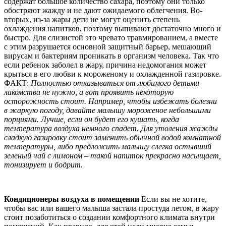
содержат большое количество сахара, поэтому они только
обостряют жажду и не дают ожидаемого облегчения. Во-
вторых, из-за жары дети не могут оценить степень
охлаждения напитков, поэтому выпивают достаточно много и
быстро. Для слизистой это чревато травмированием, а вместе
с этим разрушается основной защитный барьер, мешающий
вирусам и бактериям проникать в организм человека. Так что
если ребенок заболел в жару, причина недомогания может
крыться в его любви к мороженому и охлажденной газировке.
ФАКТ:
Полностью отказываться от любимого детьми
лакомства не нужно, а вот проявить некоторую
осторожность стоит. Например, чтобы избежать болезни
в жаркую погоду, давайте малышу мороженое небольшими
порциями. Лучше, если он будет его кушать, когда
температура воздуха немного спадет. Для утоления жажды
сладкую газировку стоит заменить обычной водой комнатной
температуры, либо предложить малышу слегка остывший
зеленый чай с лимоном – такой напиток прекрасно насыщает,
тонизирует и бодрит.
Кондиционеры воздуха в помещении
Если вы не хотите,
чтобы вас или вашего малыша застала простуда летом, в жару
стоит позаботиться о создании комфортного климата внутри