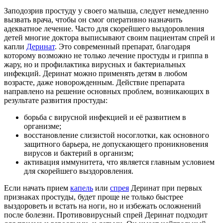
Заподозрив простуду у своего малыша, следует немедленно
вызвать врача, чтобы он смог оперативно назначить
адекватное лечение. Часто для скорейшего выздоровления
детей многие доктора выписывают своим пациентам спрей и
капли
Деринат
. Это современный препарат, благодаря
которому возможно не только лечение простуды и гриппа в
жару, но и профилактика вирусных и бактериальных
инфекций. Деринат можно применять детям в любом
возрасте, даже новорожденным. Действие препарата
направлено на решение основных проблем, возникающих в
результате развития простуды:
борьба с вирусной инфекцией и её развитием в
организме;
восстановление слизистой носоглотки, как основного
защитного барьера, не допускающего проникновения
вирусов и бактерий в организм;
активация иммунитета, что является главным условием
для скорейшего выздоровления.
Если начать прием
капель
или
спрея
Деринат при первых
признаках простуды, будет проще не только быстрее
выздороветь и встать на ноги, но и избежать осложнений
после болезни. Противовирусный спрей Деринат подходит