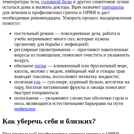
температуры тела,
головной боли
и других симптомов лучше
остаться дома и вызвать доктора. Врач назначит
препараты
для лечения и профилактики гриппа и ОРВИ и даст
необходимые рекомендации. Ускорить процесс выздоровления
помогут:
постельный режим — повседневные дела, работа и
учеба затрачивают много сил, которые нужны
организму для борьбы с инфекцией;
регулярные проветривания — прогоняют накопленные
вирусы из помещения, помогают очистить и увлажнить
воздух;
обильное
питье
— клюквенный или брусничный морс,
кисель, молоко с медом, имбирный чай и отвары трав
выводят токсины, восполняют нехватку жидкости;
полезная
еда
— суп-пюре, куриный бульон, котлетки на
пару, богатые витаминами фрукты и овощи помогают
быстрее поправиться;
полоскания — увлажняют слизистые оболочки горла и
носа, являющиеся естественными барьерами на пути
инфекции
.
Как уберечь себя и близких?
При правильной профилактике лечение гриппа и ОРВИ