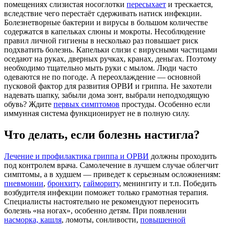
помещениях слизистая носоглотки
пересыхает
и трескается,
вследствие чего перестаёт сдерживать натиск инфекции.
Болезнетворные бактерии и вирусы в большом количестве
содержатся в капельках слюны и мокроты. Несоблюдение
правил личной гигиены в несколько раз повышает риск
подхватить болезнь. Капельки слизи с вирусными частицами
оседают на руках, дверных ручках, кранах, деньгах. Поэтому
необходимо тщательно мыть руки с мылом. Люди часто
одеваются не по погоде. А переохлаждение — основной
пусковой фактор для развития ОРВИ и гриппа. Не захотели
надевать шапку, забыли дома зонт, выбрали неподходящую
обувь? Ждите
первых симптомов
простуды. Особенно если
иммунная система функционирует не в полную силу.
Что делать, если болезнь настигла?
Лечение и профилактика гриппа и ОРВИ
должны проходить
под контролем врача. Самолечение в лучшем случае облегчит
симптомы, а в худшем — приведет к серьезным осложнениям:
пневмонии
,
бронхиту
,
гаймориту
, менингиту и т.п. Победить
возбудителя инфекции поможет только грамотная терапия.
Специалисты настоятельно не рекомендуют переносить
болезнь «на ногах», особенно детям. При появлении
насморка, кашля
, ломоты, сонливости,
повышенной