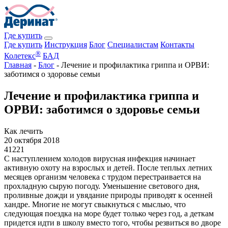
Где купить
Где купить
Инструкция
Блог
Специалистам
Контакты
®
Колетекс
БАД
Главная
-
Блог
-
Лечение и профилактика гриппа и ОРВИ:
заботимся о здоровье семьи
Лечение и профилактика гриппа и
ОРВИ: заботимся о здоровье семьи
Как лечить
20 октября 2018
41221
С наступлением холодов вирусная инфекция начинает
активную охоту на взрослых и детей. После теплых летних
месяцев организм человека с трудом перестраивается на
прохладную сырую погоду. Уменьшение светового дня,
проливные дожди и увядание природы приводят к осенней
хандре. Многие не могут свыкнуться с мыслью, что
следующая поездка на море будет только через год, а деткам
придется идти в школу вместо того, чтобы резвиться во дворе