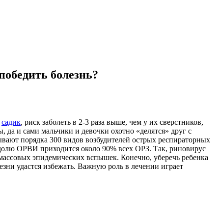
победить болезнь?
х
садик
, риск заболеть в 2-3 раза выше, чем у их сверстников,
да и сами мальчики и девочки охотно «делятся» друг с
ывают порядка 300 видов возбудителей острых респираторных
 долю ОРВИ приходится около 90% всех ОРЗ. Так, риновирус
 массовых эпидемических вспышек. Конечно, уберечь ребенка
зни удастся избежать. Важную роль в лечении играет