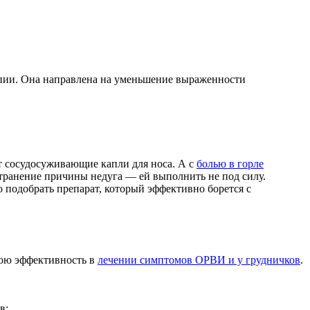
рапии. Она направлена на уменьшение выраженности
 сосудосуживающие капли для носа. А с
болью в горле
странение причины недуга — ей выполнить не под силу.
подобрать препарат, который эффективно борется с
вою эффективность в
лечении симптомов ОРВИ и у грудничков
.
в;