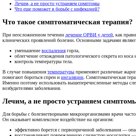
Лечим, а не просто устраняем симптомы
Что еще поможет в борьбе с инфекцией?
Что такое симптоматическая терапия?
При неосложненном течении
лечение ОРВИ у детей
, как прав
клинических проявлений болезни. Основными задачами являют
уменьшение
воспаления
горла,
облегчение отхождения патологического секрета из носа 
контроль температуры тела.
В случае повышения
температуры
применяют различные жаро
помогают бороться спреи и
ингаляции
. Симптоматическая тера
Именно поэтому использовать вышеперечисленные методы следу
возбудителями заболевания.
Лечим, а не просто устраняем симптом
Для борьбы с болезнетворными микроорганизмами врачи часто
Он оказывает комплексное воздействие на организм:
эффективно борется с первопричиной заболевания — оп
восстанавливает поврежденную слизистую носоглотки — 