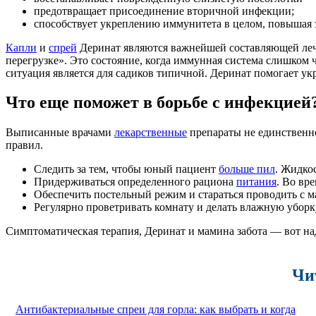
предотвращает присоединение вторичной инфекции;
способствует укреплению иммунитета в целом, повышая 
Капли
и
спрей
Деринат являются важнейшей составляющей лече
перегрузке». Это состояние, когда иммунная система слишком 
ситуация является для садиков типичной. Деринат помогает ук
Что еще поможет в борьбе с инфекцией
Выписанные врачами
лекарственные
препараты не единственно
правил.
Следить за тем, чтобы юный пациент
больше пил
. Жидко
Придерживаться определенного рациона
питания
. Во вр
Обеспечить постельный режим и стараться проводить с м
Регулярно проветривать комнату и делать влажную убор
Симптоматическая терапия, Деринат и мамина забота — вот на
Чи
Антибактериальные спреи для горла: как выбрать и когда