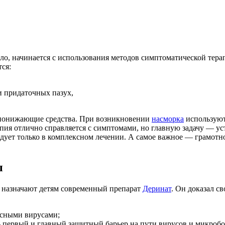
ило, начинается с использования методов симптоматической те
ся:
и придаточных пазух,
понижающие средства. При возникновении
насморка
используют
пия отлично справляется с симптомами, но главную задачу — у
ет только в комплексном лечении. А самое важное — грамотно 
ы
 назначают детям современный препарат
Деринат
. Он доказал с
асными вирусами;
первый и главный защитный барьер на пути вирусов и микробо