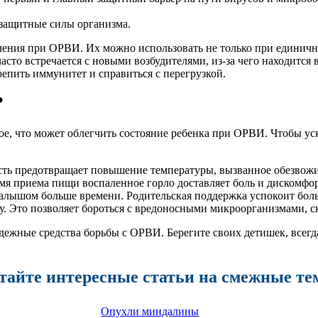
защитные силы организма.
ния при ОРВИ. Их можно использовать не только при единичны
часто встречается с новыми возбудителями, из-за чего находитс
репить иммунитет и справиться с перегрузкой.
?
е, что может облегчить состояние ребенка при ОРВИ. Чтобы уск
сть предотвращает повышение температуры, вызванное обезвожи
емя приема пищи воспаленное горло доставляет боль и дискомфо
алышом больше времени. Родительская поддержка успокоит больн
ку. Это позволяет бороться с вредоносными микроорганизмами,
дежные средства борьбы с ОРВИ. Берегите своих детишек, всегд
тайте интересные статьи на смежные те
Опухли миндалины