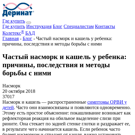
Где купить
Где купить
Инструкция
Блог
Специалистам
Контакты
®
Колетекс
БАД
Главная
-
Блог
-
Частый насморк и кашель у ребенка:
причины, последствия и методы борьбы с ними
Частый насморк и кашель у ребенка:
причины, последствия и методы
борьбы с ними
Насморк
20 октября 2018
37017
Насморк и кашель — распространенные
симптомы ОРВИ у
детей
. Часто они взаимосвязаны и появляются одновременно.
Этому есть простое объяснение: покашливание возникает как
рефлекторная реакция на обильное выделение слизи при
рините. Она стекает по задней стенке глотки и раздражает ее,
в результате чего начинается кашель. Если ребенок часто
болеет насморком и страдает от кашля, важно установить