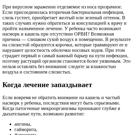
При вирусном заражении отделяемое из носа прозрачное.
Если присоединилась вторичная бактериальная инфекция,
слизь густеет, приобретает желтый или зеленый оттенок. В
таких случаях нужно обратиться за консультацией к врачу и
пройти назначенное лечение. У ребенка часто возникают
насморк и кашель при отсутствии ОРВИ? Возможная
причина — слишком сухой воздух в помещении. В результате
на слизистой образуются корочки, которые травмируют ее и
нарушают целостность оболочки носовых ходов. При этом
страдает первый и самый важный барьер на пути инфекции,
поэтому растущий организм становится более уязвимым. Это
нельзя оставлять без внимания: следите за влажностью
воздуха и состоянием слизистых.
Когда лечение запаздывает
Если вовремя не обратить внимание на кашель и частый
насморк у ребенка, последствия могут быть серьезными.
Когда патогенные микроорганизмы проникают глубже в
дыхательные пути, возможно развитие:
ангины,
гайморита,
фарингита,