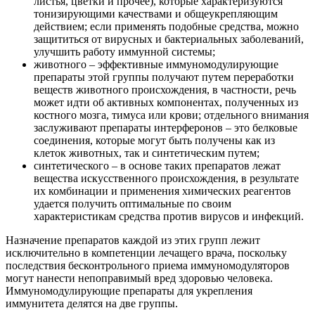
листья, цветки и прочее), которые характеризуются
тонизирующими качествами и общеукрепляющим
действием; если применять подобные средства, можно
защититься от вирусных и бактериальных заболеваний,
улучшить работу иммунной системы;
животного – эффективные иммуномодулирующие
препараты этой группы получают путем переработки
веществ животного происхождения, в частности, речь
может идти об активных компонентах, полученных из
костного мозга, тимуса или крови; отдельного внимания
заслуживают препараты интерферонов – это белковые
соединения, которые могут быть получены как из
клеток животных, так и синтетическим путем;
синтетического – в основе таких препаратов лежат
вещества искусственного происхождения, в результате
их комбинации и применения химических реагентов
удается получить оптимальные по своим
характеристикам средства против вирусов и инфекций.
Назначение препаратов каждой из этих групп лежит
исключительно в компетенции лечащего врача, поскольку
последствия бесконтрольного приема иммуномодуляторов
могут нанести непоправимый вред здоровью человека.
Иммуномодулирующие препараты для укрепления
иммунитета делятся на две группы.