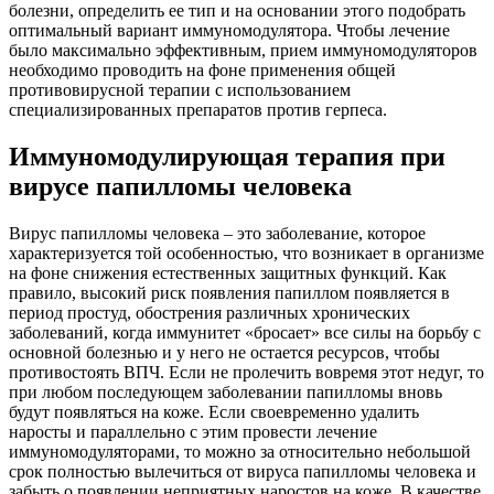
болезни, определить ее тип и на основании этого подобрать
оптимальный вариант иммуномодулятора. Чтобы лечение
было максимально эффективным, прием иммуномодуляторов
необходимо проводить на фоне применения общей
противовирусной терапии с использованием
специализированных препаратов против герпеса.
Иммуномодулирующая терапия при
вирусе папилломы человека
Вирус папилломы человека – это заболевание, которое
характеризуется той особенностью, что возникает в организме
на фоне снижения естественных защитных функций. Как
правило, высокий риск появления папиллом появляется в
период простуд, обострения различных хронических
заболеваний, когда иммунитет «бросает» все силы на борьбу с
основной болезнью и у него не остается ресурсов, чтобы
противостоять ВПЧ. Если не пролечить вовремя этот недуг, то
при любом последующем заболевании папилломы вновь
будут появляться на коже. Если своевременно удалить
наросты и параллельно с этим провести лечение
иммуномодуляторами, то можно за относительно небольшой
срок полностью вылечиться от вируса папилломы человека и
забыть о появлении неприятных наростов на коже. В качестве