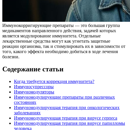
Иммунокорригирующие препараты — это большая группа
медикаментов направленного действия, задачей которых
является модулирование иммунитета. Отдельные
лекарственные средства могут как угнетать защитные
реакции организма, так и стимулировать их в зависимости от
того, какого эффекта необходимо добиться в ходе лечения
болезни.
Содержание статьи
Когда требуется коррекция иммунитета?
Иммуносупрессоры
Иммуномодуляторы
Иммуномодулирующие препараты при различных
состояниях
Иммуномодулирующая терапия при онкологических
заболеваниях
Иммуномодулирующая терапия при вирусе герпеса
Иммуномодулирующая терапия при вирусе папилломы
человека