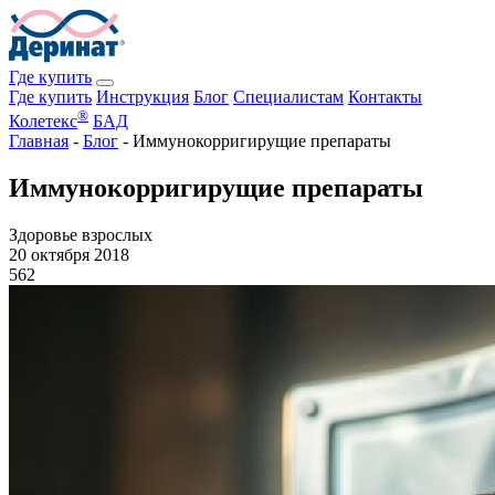
Где купить
Где купить
Инструкция
Блог
Специалистам
Контакты
®
Колетекс
БАД
Главная
-
Блог
-
Иммунокорригирущие препараты
Иммунокорригирущие препараты
Здоровье взрослых
20 октября 2018
562