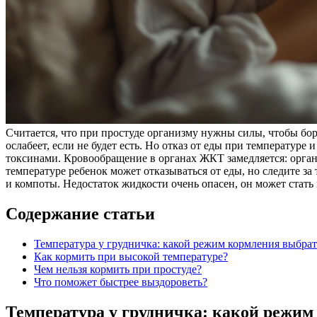
Считается, что при простуде организму нужны силы, чтобы бо
ослабеет, если не будет есть. Но отказ от еды при температуре
токсинами. Кровообращение в органах ЖКТ замедляется: органи
температуре ребенок может отказываться от еды, но следите з
и компоты. Недостаток жидкости очень опасен, он может стат
Содержание статьи
Температура у грудничка: какой режим кормления выбрат
Как кормить при высокой температуре?
Чем нельзя кормить при простуде?
Что поможет быстрее выздороветь?
Температура у грудничка: какой режим