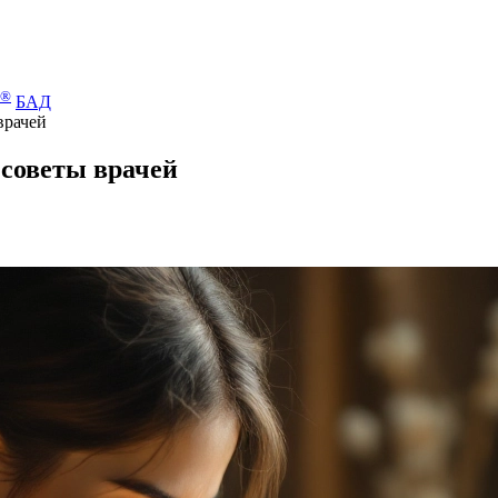
®
БАД
врачей
 советы врачей