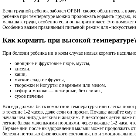
Если грудной ребенок заболел ОРВИ, скорее обратитесь к врач
ребенка при температуре можно продолжать кормить грудью, ес
малыша к груди, особенно если он капризничает. Это поможет
Особенно важен правильный питьевой режим для «искусственн
Как кормить при высокой температуре
При болезни ребенка ни в коем случае нельзя кормить насильно
овощные и фруктовые пюре, муссы,
кисели,
каши,
мягкие сладкие фрукты,
творожки и йогурты с вареньем или медом,
кефир и молоко — нежирные, без сливок,
сухое печенье.
Вся еда должна быть комнатной температуры или слегка подогре
в течение 1-2 часов, даже если он просит. Почаще давайте ем
начала чем-нибудь легким и жидким. У некоторых детей даже 
легкие блюда маленькими порциями, через каждые 1-2 часа, чт
Первые дни после выздоровления малыш может продолжать отка
болезни не только физического состояния, но и эмоционально