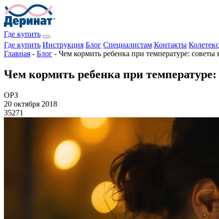
Где купить
Где купить
Инструкция
Блог
Специалистам
Контакты
Колетекс
Главная
-
Блог
-
Чем кормить ребенка при температуре: советы 
Чем кормить ребенка при температуре:
ОРЗ
20 октября 2018
35271