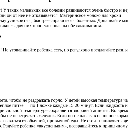
у! У таких маленьких все болезни развиваются очень быстро и не
ли он от нее не отказывается. Материнское молоко для крохи —
 ему успокоиться, быстрее справиться с болезнью. Допаивайте 
иков» - для них простуды опасны обезвоживанием.
?
! Не уговаривайте ребенка есть, но регулярно предлагайте разн
та, чтобы не раздражать горло. У детей высокая температура ча
у теплое питье — по 1 ложке каждые 15-20 минут. Если жидкость
при сильной температуре сохраняется здоровый аппетит. Во вре
обы не перегружать желудок. Если он не наелся в основное корм
зываться от обычной, привычной еды. Не стоит паниковать: де
го. Радуйте ребенка «вкусненьким», возвращайтесь к привычном