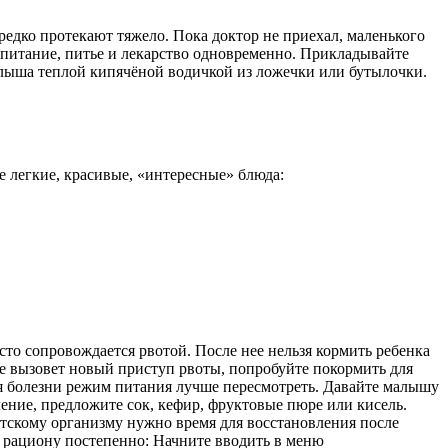
редко протекают тяжело. Пока доктор не приехал, маленького
 питание, питье и лекарство одновременно. Прикладывайте
малыша теплой кипячёной водичкой из ложечки или бутылочки.
ые легкие, красивые, «интересные» блюда:
сто сопровождается рвотой. После нее нельзя кормить ребенка
 не вызовет новый приступ рвоты, попробуйте покормить для
мя болезни режим питания лучше пересмотреть. Давайте малышу
ление, предложите сок, кефир, фруктовые пюре или кисель.
тскому организму нужно время для восстановления после
у рациону постепенно: Начните вводить в меню