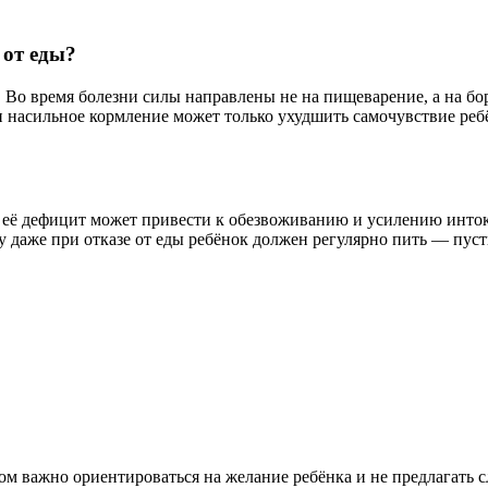
 от еды?
 Во время болезни силы направлены не на пищеварение, а на бор
и насильное кормление может только ухудшить самочувствие ребё
а её дефицит может привести к обезвоживанию и усилению инто
 даже при отказе от еды ребёнок должен регулярно пить — пус
этом важно ориентироваться на желание ребёнка и не предлагать