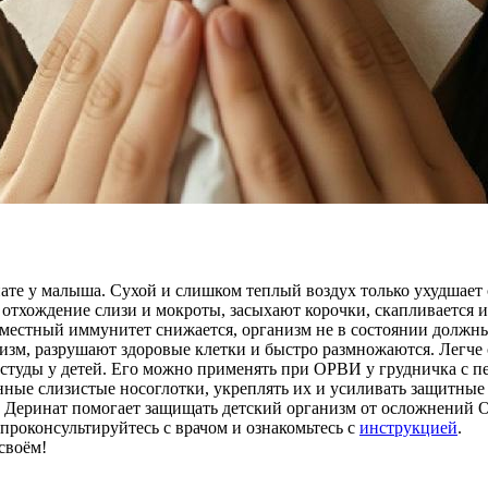
мнате у малыша. Сухой и слишком теплый воздух только ухудшае
ся отхождение слизи и мокроты, засыхают корочки, скапливаетс
местный иммунитет снижается, организм не в состоянии должным
низм, разрушают здоровые клетки и быстро размножаются. Легче
студы у детей. Его можно применять при ОРВИ у грудничка с пе
нные слизистые носоглотки, укреплять их и усиливать защитны
 Деринат помогает защищать детский организм от осложнений О
проконсультируйтесь с врачом и ознакомьтесь с
инструкцией
.
своём!