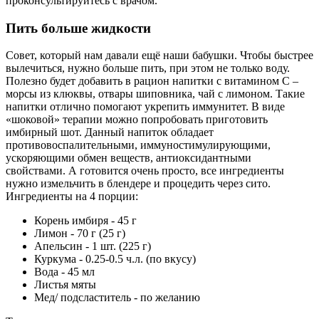
проконсультируйтесь с врачом.
Пить больше жидкости
Совет, который нам давали ещё наши бабушки. Чтобы быстрее
вылечиться, нужно больше пить, при этом не только воду.
Полезно будет добавить в рацион напитки с витамином С –
морсы из клюквы, отвары шиповника, чай с лимоном. Такие
напитки отлично помогают укрепить иммунитет. В виде
«шоковой» терапии можно попробовать приготовить
имбирный шот. Данный напиток обладает
противовоспалительными, иммуностимулирующими,
ускоряющими обмен веществ, антиоксидантными
свойствами. А готовится очень просто, все ингредиенты
нужно измельчить в блендере и процедить через сито.
Ингредиенты на 4 порции:
Корень имбиря - 45 г
Лимон - 70 г (25 г)
Апельсин - 1 шт. (225 г)
Куркума - 0.25-0.5 ч.л. (по вкусу)
Вода - 45 мл
Листья мяты
Мед/ подсластитель - по желанию