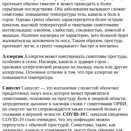
протекает обычно тяжелее и может приводить к более
серьёзным последствиям. Оба заболевания вызывают схожие
симптомы: повышение температуры тела, кашель и боль в
горле. Однако грипп обычно характеризуется более острым
началом, высокой температурой и тяжелыми симптомами
интоксикации: ознобом, слабостью, сонливостью, ломотой в
мышцах. Наличие насморка не характерно, зато больной будет
жаловаться на заложенность носа. Таким образом, простуда
протекает легче, а грипп «накрывает» быстро и внезапно.
Аллергия
Аллергия может имитировать симптомы простуды,
особенно в сезон. Насморк, кашель и зудящее горло -
признаки аллергической реакции на пыльцу, пыль или другие
аллергены. Основное отличие в том, что при аллергии не
повышается температура.
Синусит
Синусит — это воспаление слизистой оболочки
придаточных пазух носа, которое может проявляться
симптомами, похожими на простуду. Боль в лицевой области,
затрудненное дыхание и насморк схожи с симптомами ОРВИ,
но синусит часто сопровождается также головной болью и
спазмами в верхней челюсти.
COVID-19
С началом пандемии
COVID-19 стало очевидно, что эту инфекцию можно
перепутать с обычной простудой. Симптомы, такие, как
лихорадка, кашель и утомляемость, могут быть общими для