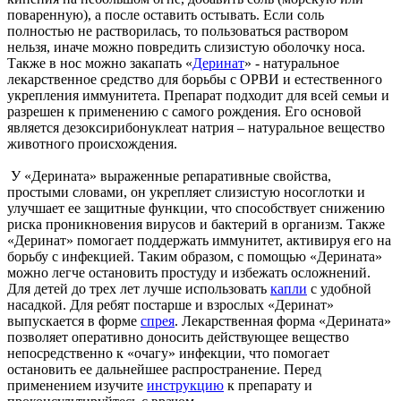
поваренную), а после оставить остывать. Если соль
полностью не растворилась, то пользоваться раствором
нельзя, иначе можно повредить слизистую оболочку носа.
Также в нос можно закапать «
Деринат
» - натуральное
лекарственное средство для борьбы с ОРВИ и естественного
укрепления иммунитета. Препарат подходит для всей семьи и
разрешен к применению с самого рождения. Его основой
является дезоксирибонуклеат натрия – натуральное вещество
животного происхождения.
У «Дерината» выраженные репаративные свойства,
простыми словами, он укрепляет слизистую носоглотки и
улучшает ее защитные функции, что способствует снижению
риска проникновения вирусов и бактерий в организм. Также
«Деринат» помогает поддержать иммунитет, активируя его на
борьбу с инфекцией. Таким образом, с помощью «Дерината»
можно легче остановить простуду и избежать осложнений.
Для детей до трех лет лучше использовать
капли
с удобной
насадкой. Для ребят постарше и взрослых «Деринат»
выпускается в форме
спрея
. Лекарственная форма «Дерината»
позволяет оперативно доносить действующее вещество
непосредственно к «очагу» инфекции, что помогает
остановить ее дальнейшее распространение. Перед
применением изучите
инструкцию
к препарату и