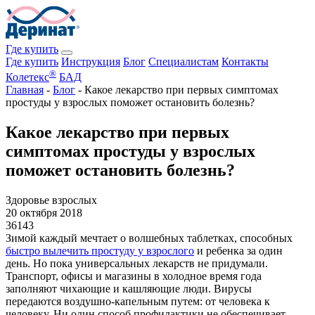
Где купить
Где купить
Инструкция
Блог
Специалистам
Контакты
®
Колетекс
БАД
Главная
-
Блог
-
Какое лекарство при первых симптомах
простуды у взрослых поможет остановить болезнь?
Какое лекарство при первых
симптомах простуды у взрослых
поможет остановить болезнь?
Здоровье взрослых
20 октября 2018
36143
Зимой каждый мечтает о волшебных таблетках, способных
быстро вылечить простуду у взрослого
и ребенка за один
день. Но пока универсальных лекарств не придумали.
Транспорт, офисы и магазины в холодное время года
заполняют чихающие и кашляющие люди. Вирусы
передаются воздушно-капельным путем: от человека к
человеку. Ни один способ профилактики не обеспечивает