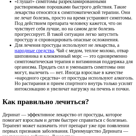
«Глушат» симптомы разрекламированными
растворимыми порошками быстрого действия. Такие
лекарства относятся к симптоматической терапии. Они
не лечат болезнь, просто на время устраняют симптомы.
Под действием препарата человеку кажется, что он
чувствует себя лучше, но на самом деле болезнь
прогрессирует. В такой ситуации легко запустить
простуду и спровоцировать опасные осложнения.
Для лечения простуды используют не лекарства, а
народные средства
. Чай с медом, теплое молоко, отвар
шиповника и клюквенный морс — это одновременно
симптоматическая терапия и витаминная поддержка для
организма. Придать сил и уменьшить симптомы они
могут, вылечить — нет. Иногда взрослые в качестве
«народного средства» от простуды используют алкоголь.
Но растирания и прием спиртного внутрь только усилят
интоксикацию и увеличат нагрузку на печень и почки.
Как правильно лечиться?
Деринат — эффективное лекарство от простуды, которое
помогает взрослым и детям быстрее справиться с болезнью.
Терапевт может назначить этот препарат уже при появлении
первых признаков заболевания. Преимущество Дерината —