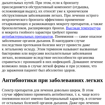
дыхательных путей. При этом, если к бронхиту
присоединяется обструктивный компонент (отдышка,
осложняющая выдох), их относят уже к хроническим
обструктивным заболеваниям легких. При лечении острого
нехронического бронхита эффективно применение
отхаркивающих и разжижающих мокроту препаратов, а также
бронхолитиков, расширяющих бронхи.
Высокая температура
и мокрота гнойного характера требуют приема
антибактериальных препаратов
. Пневмония — самое опасное
заболевание органов дыхания. В наихудшем случае
последствия протекания болезни могут привести даже
к летальному исходу. Этим термином называют вызванные
бактериями или вирусами воспалительные заболевания
легких, возникшие вследствие неспособности организма
справиться с проникшей в них инфекцией. Домашнее лечение
возможно лишь в случае легкой формы и при условии, что
до заражения пациент был абсолютно здоров.
Антибиотики при заболеваниях легких
Спектр препаратов для лечения довольно широк. В этом
случае эффективно применять антибиотики, т. к. чаще всего
пневмония носит именно бактериальный характер, в отличие
от остальных болезней органов дыхания. Даже при лечении