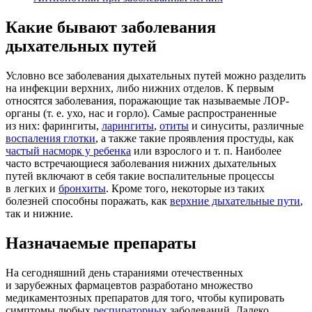
Какие бывают заболевания
дыхательных путей
Условно все заболевания дыхательных путей можно разделить
на инфекции верхних, либо нижних отделов. К первым
относятся заболевания, поражающие так называемые ЛОР-
органы (т. е. ухо, нас и горло). Самые распространенные
из них: фарингиты,
ларингиты
,
отиты
и синуситы, различные
воспаления глотки
, а также такие проявления простуды, как
частый насморк у ребенка
или взрослого и т. п. Наиболее
часто встречающиеся заболевания нижних дыхательных
путей включают в себя такие воспалительные процессы
в легких и
бронхиты
. Кроме того, некоторые из таких
болезней способны поражать, как
верхние дыхательные пути
,
так и нижние.
Назначаемые препараты
На сегодняшний день стараниями отечественных
и зарубежных фармацевтов разработано множество
медикаментозных препаратов для того, чтобы купировать
симптомы любых
респираторных
заболеваний. Далеко