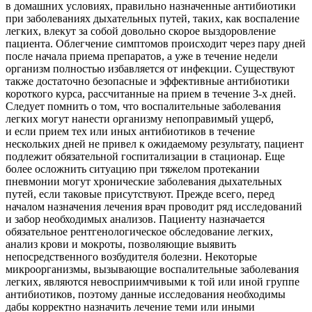
в домашних условиях, правильно назначенные антибиотики
при заболеваниях дыхательных путей, таких, как воспаление
легких, влекут за собой довольно скорое выздоровление
пациента. Облегчение симптомов происходит через пару дней
после начала приема препаратов, а уже в течение недели
организм полностью избавляется от инфекции. Существуют
также достаточно безопасные и эффективные антибиотики
короткого курса, рассчитанные на прием в течение 3-х дней.
Следует помнить о том, что воспалительные заболевания
легких могут нанести организму непоправимый ущерб,
и если прием тех или иных антибиотиков в течение
нескольких дней не привел к ожидаемому результату, пациент
подлежит обязательной госпитализации в стационар. Еще
более осложнить ситуацию при тяжелом протекании
пневмонии могут хронические заболевания дыхательных
путей, если таковые присутствуют. Прежде всего, перед
началом назначения лечения врач проводит ряд исследований
и забор необходимых анализов. Пациенту назначается
обязательное рентгенологическое обследование легких,
анализ крови и мокроты, позволяющие выявить
непосредственного возбудителя болезни. Некоторые
микроорганизмы, вызывающие воспалительные заболевания
легких, являются невосприимчивыми к той или иной группе
антибиотиков, поэтому данные исследования необходимы
дабы корректно назначить лечение теми или иными